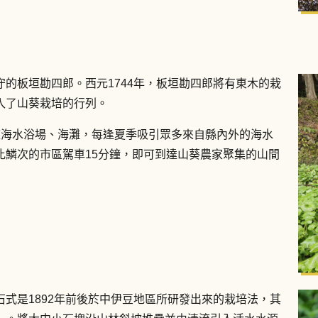
的板垣勘四郎。西元1744年，板垣勘四郎將有東木的栽
入了山葵栽培的行列。
座海水浴場、海灘，每逢夏季吸引眾多來自縣內外的海水
比鱗次的市區駕車15分鐘，即可到達山葵農家聚集的山間
式是1892年前後於中伊豆地區所研發出來的栽培法，其