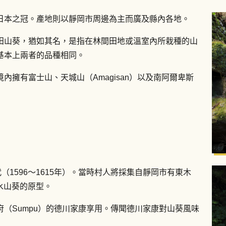
日本之冠。產地則以靜岡市周邊為主而廣及縣內各地。
田山葵，猶如其名，是指在林間田地或溫室內所栽種的山
基本上兩者的品種相同。
擁有富士山、天城山（Amagisan）以及南阿爾卑斯
（1596〜1615年）。當時村人將採集自靜岡市有東木
是水山葵的原型。
（Sumpu）的德川家康享用。傳聞德川家康對山葵風味