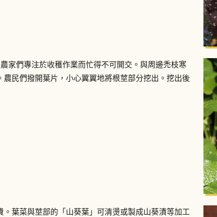
葵農家們專注於收穫作業而忙得不可開交。與周邊禿枝寒
。農民們撥開葉片，小心翼翼地將根莖部分挖出。挖出後
費。葉菜與莖部的「山葵葉」可清燙或製成山葵漬等加工