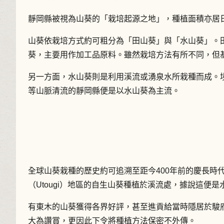
靜岡縣被視為山葵的「栽培起源之地」，種植面積亦居
山葵依栽培方式約可粗分為「田山葵」與「水山葵」。
葵，主要用作加工品原料。雖然栽培方法有所不同，但
另一方面，水山葵則是利用溪流或湧泉水所栽種而成。境內
等山脈清流的靜岡縣便是以水山葵為主流。
全球山葵栽種的歷史約可追溯至距今400年前的慶長時代
（Utougi）地區的自生山葵種植於溪流處，據說這便
有東木的山葵獲得各界好評，甚至進貢給當時隱居於駿府
大為讚賞，更因此下令將種植方法保密不外傳。