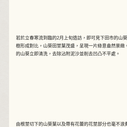
若於立春寒流到臨的2月上旬造訪，即可見下田市的山
樹形成對比，山葵田莖葉茂盛，呈現一片綠意盎然景緻
的山葵立即清洗，去除沾附泥沙並削去凹凸不平處。
由根莖切下的山葵葉以及帶有花蕾的花莖部分也毫不浪