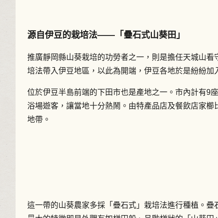
源自伊豆的栽培法――「疊石式山葵田」
推廣靜岡縣山葵栽培的功勞者之一，則是擔任天城山看守
培法帶入伊豆地區，以此為開端，伊豆各地於是紛紛加
位於伊豆半島前端的下田市也是產地之一。市內計有9
浴場遊客，讓當地十分熱鬧。由特產品店及餐飲店家櫛
地帶。
這一帶的山葵農家多採「疊石式」栽培法進行種植。疊石