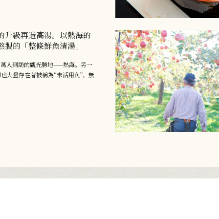
的升級再造高湯。以熱海的
熬製的「整條鮮魚清湯」
0萬人到訪的觀光勝地——熱海。另一
也大量存在著被稱為“未活用魚”、無