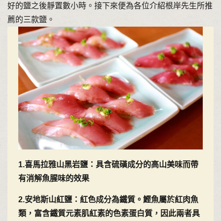
好的鹽之後靜置數小時。接下來便為各位介紹根岸先生所推
薦的三款鹽。
1.喜馬拉雅山黑岩鹽：具含硫磺成分的高山美味而帶
有消解魚腥味的效果
2.安地斯山紅鹽：紅色成分為鐵質。鰹魚屬於紅肉魚
類，富含鐵質元素肌紅素的色素蛋白質，因此兩者具