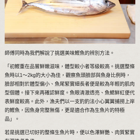
師傅同時為我們解說了挑選美味鰹魚的辨別方法。
「初鰹重在品嘗鮮嫩滋味，體型較小者等級較高。挑選整條
魚時以1〜2kg的大小為佳，觀察魚頭臉部與魚身比例時，
臉部相對於體型偏小、魚尾緊實細長者便是較為年輕的肌肉
型個體。接下來再確認鮮度。魚眼清澈透亮、魚鰓鮮紅便代
表鮮度較高。此外，漁夫們以一支釣釣法小心翼翼捕撈上岸
的鰹魚，因魚身完整無傷，更是適合作為生魚片的特極
品」。
若是挑選已切好的整條生魚片時，便以色澤鮮艷、肉質緊實