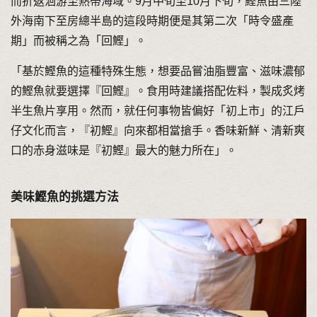
而折返洄游至熱帶海域。9月中旬至10月下旬，鰹魚由三陸
外海南下至房總半島的這段時期便是其第二次「時令盛產
期」而被稱之為「回鰹」。
「基於鰹魚的這種特殊生態，想要品嘗油脂豐富、滋味濃郁
的鰹魚就要選擇『回鰹』。食用時建議搭配佐料，製成炙烤
半生魚片享用。然而，就任何事物皆偏好「初上市」的江戶
仔文化而言，『初鰹』向來都相當搶手。香味新鮮、清新爽
口的赤身滋味是『初鰹』最大的魅力所在」。
美味鰹魚的挑選方法