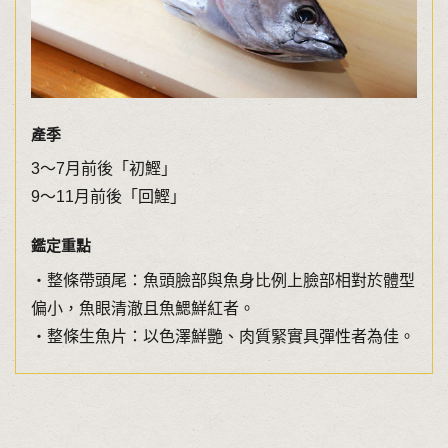
產季
3〜7月前後「初鰹」
9～11月前後「回鰹」
鑑定重點
・整條帶頭尾：魚頭臉部與魚身比例上臉部相對於體型
偏小，魚眼清澈且魚鰓鮮紅者。
・整條生魚片：以色澤鮮艷、肉質緊實具彈性者為佳。