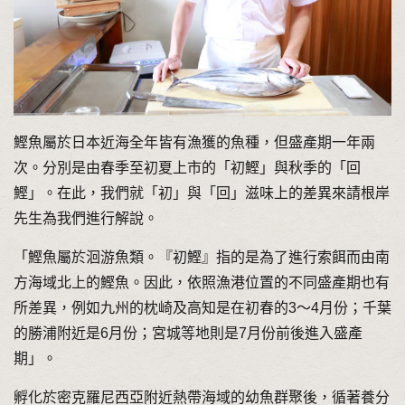
鰹魚屬於日本近海全年皆有漁獲的魚種，但盛產期一年兩
次。分別是由春季至初夏上市的「初鰹」與秋季的「回
鰹」。在此，我們就「初」與「回」滋味上的差異來請根岸
先生為我們進行解說。
「鰹魚屬於洄游魚類。『初鰹』指的是為了進行索餌而由南
方海域北上的鰹魚。因此，依照漁港位置的不同盛產期也有
所差異，例如九州的枕崎及高知是在初春的3〜4月份；千葉
的勝浦附近是6月份；宮城等地則是7月份前後進入盛產
期」。
孵化於密克羅尼西亞附近熱帶海域的幼魚群聚後，循著養分