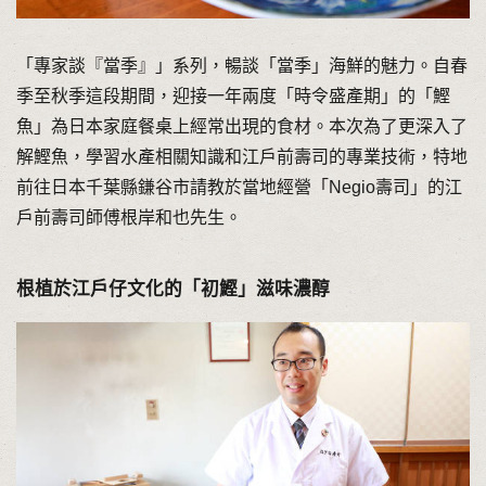
「專家談『當季』」系列，暢談「當季」海鮮的魅力。自春
季至秋季這段期間，迎接一年兩度「時令盛產期」的「鰹
魚」為日本家庭餐桌上經常出現的食材。本次為了更深入了
解鰹魚，學習水產相關知識和江戶前壽司的專業技術，特地
前往日本千葉縣鎌谷市請教於當地經營「Negio壽司」的江
戶前壽司師傅根岸和也先生。
根植於江戶仔文化的「初鰹」滋味濃醇