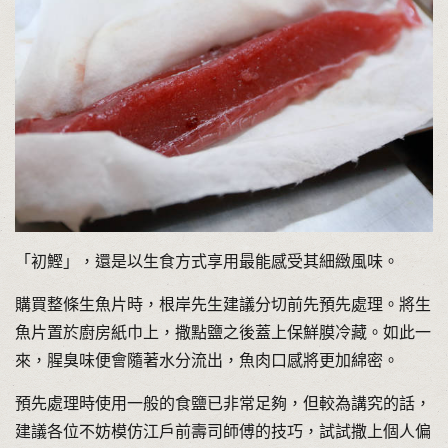
「初鰹」，還是以生食方式享用最能感受其細緻風味。
購買整條生魚片時，根岸先生建議分切前先預先處理。將生
魚片置於廚房紙巾上，撒點鹽之後蓋上保鮮膜冷藏。如此一
來，腥臭味便會隨著水分流出，魚肉口感將更加綿密。
預先處理時使用一般的食鹽已非常足夠，但較為講究的話，
建議各位不妨模仿江戶前壽司師傅的技巧，試試撒上個人偏