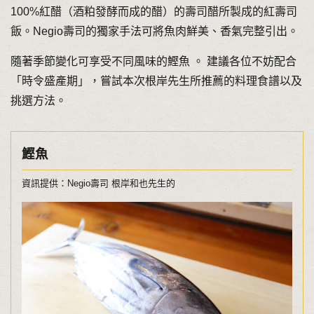
100%紅醋（酒粕發酵而成的醋）的壽司醋所製成的紅壽司
飯。Negio壽司的獨家手法可將魚肉鮮美、香氣完整引出。
隨著季節變化可享受不同風味的鰹魚 。 建議各位不妨配合
「時令盛產期」，嘗試本次根岸先生所推薦的料理食譜以及
挑選方法。
鰹魚
資訊提供：Negio壽司 根岸和也先生的