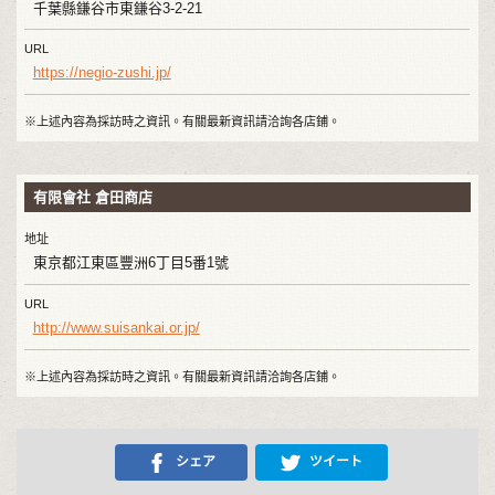
千葉縣鎌谷市東鎌谷3-2-21
URL
https://negio-zushi.jp/
※上述內容為採訪時之資訊。有關最新資訊請洽詢各店鋪。
有限會社 倉田商店
地址
東京都江東區豐洲6丁目5番1號
URL
http://www.suisankai.or.jp/
※上述內容為採訪時之資訊。有關最新資訊請洽詢各店鋪。
シェア
ツイート