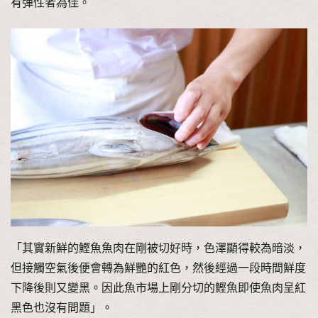
有彈性者為佳。
「其實新鮮的鰹魚魚肉在剛被切好時，色澤顯得較為暗淡，
但接觸空氣後便會轉為鮮艷的紅色，然後經過一段時間鮮度
下降後則又變黑。因此魚市場上剛分切的鰹魚即使魚肉呈紅
黑色也沒有問題」。