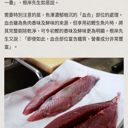
一番」，根岸先生如是說。
需要特別注意的是，色澤濃郁暗沉的「血合」部位的處理。
血合雖為魚肉香味及鮮味的來源，但享用初鰹生魚片時，將
其完整剔除乾淨，可令初鰹的香味及鮮味更為明顯。根岸先
生又說：「即使如此，血合部位富含鐵質，營養成分非常豐
富」。