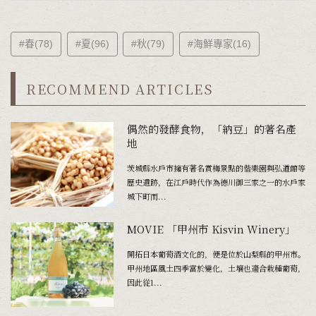
#春(78)
#夏(96)
#秋(79)
#海鮮專家(16)
RECOMMEND ARTICLES
偶然的發酵食物，「納豆」的著名產
地
茨城縣水戶市擁有著名賞梅景點的偕樂園與弘道館等
歷史遺跡，在江戶時代作為德川御三家之一的水戶家
城下町而...
MOVIE 「甲州市 Kisvin Winery」
開拓日本葡萄酒文化的，便是位於山梨縣的甲州市。
甲州地區風土四季富於變化，土壤也適合栽種葡萄，
因此從1...