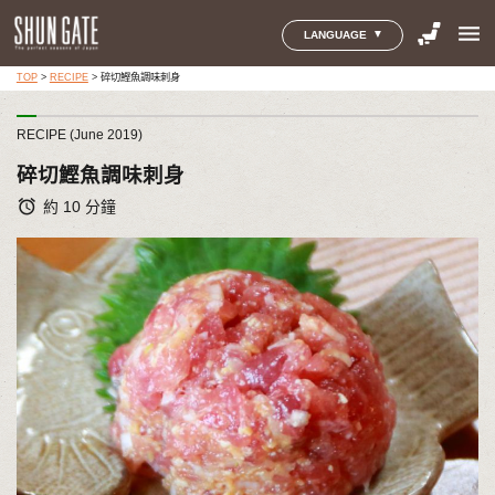
menu
LANGUAGE
TOP
>
RECIPE
>
碎切鰹魚調味刺身
RECIPE (June 2019)
碎切鰹魚調味刺身
alarm
約 10 分鐘