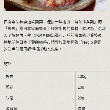
自春季至秋季這段期間，迎接一年兩度「時令盛產期」的
「鰹魚」為日本家庭餐桌上經常出現的食材。本次為了更深
入了解鰹魚，學習水產相關知識和江戶前壽司的專業技術，
特地前往日本千葉縣鎌谷市請教於當地經營「Negio 壽司」
的江戶前壽司師傅根岸和也先生。
材料
鰹魚
100g
蔥花
10g
味噌
20g
紫蘇葉
適量