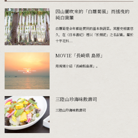
因山麓吹來的「白蘿蔔風」而搖曳的
純白窗簾
白蘿蔔是全年都能買到的基本款蔬菜。其歷史相當悠
久，在《日本書紀》裡以「於朋泥」之名記載。屬於
十字花科...
MOVIE「長崎県 島原」
用視頻介紹「長崎縣島原」。
三陸山珍海味散壽司
三陸山珍海味散壽司