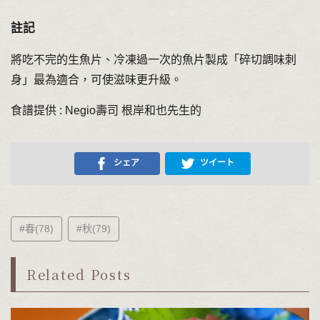
註記
將吃不完的生魚片、冷凍過一次的魚片製成「碎切調味刺
身」最為適合，可使滋味更升級。
食譜提供 : Negio壽司 根岸和也先生的
シェア
ツイート
#春(78)
#秋(79)
Related Posts