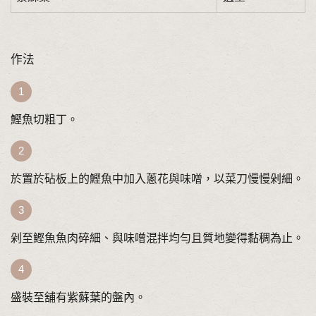
作法
鰹魚切粗丁。
於置於砧板上的鰹魚中加入蔥花與味噌，以菜刀慢慢剁細。
剁至鰹魚魚肉碎細、與味噌混拌均勻且質地變得黏稠為止。
盛裝至舖有紫蘇葉的盤內。