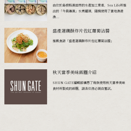
由位於島根縣濱田市的水產加工業者，Sea Life所推
出的「今晨海濱」水煮罐頭，隨機使用了當地漁港
漁...
盛產蓮藕酥炸片佐紅蘿蔔沾醬
推薦食譜「盛產蓮藕酥炸片佐紅蘿蔔沾醬」
秋天當季美味飯糰介紹
SHUN GATE編輯部構思了幾款使用秋天當季美味
食材所製成的飯糰，請各位務必親自嘗試。