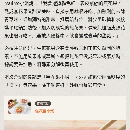
marimo小姐說：「我會選擇顏色紅、表皮緊繃的無花果。
熟成無花果又甜又美味，直接享用就很好吃；加熱則能去除
青草味、增加獨特的甜味，推薦給各位。將少量砂糖和水放
進平底鍋加熱後，加入切成塊的無花果，做成焦糖脆皮無花
果也很好吃。只要放入優格中，就會變成豪華的甜點。」
必須注意的是，生無花果含有會導致吉利丁無法凝固的酵
素，不能用於果凍或慕斯。想把無花果做成果凍或慕斯時，
據說要先加熱、將酵素分解後再使用。
本次介紹的食譜是「無花果小塔」。這道甜點使用高糖度的
「當季」無花果，除了味道好，外觀也鮮豔可愛。
推薦食譜
無花果小塔