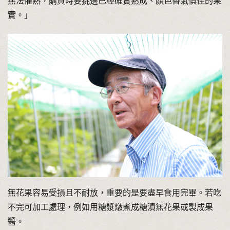
無法催熟，購買時要挑選已經確實熟成、顏色香氣俱佳的果
實。」
無花果容易受損且不耐放，重要的是要盡早食用完畢。若吃
不完可加工處理，例如用糖漿燉煮成糖漬無花果或製成果
醬。