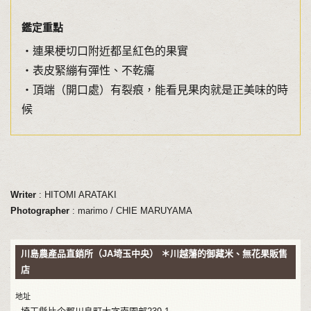
鑑定重點
・連果梗切口附近都呈紅色的果實
・表皮緊繃有彈性、不乾癟
・頂端（開口處）有裂痕，能看見果肉就是正美味的時
候
Writer
: HITOMI ARATAKI
Photographer
: marimo / CHIE MARUYAMA
川島農產品直銷所（JA埼玉中央） ＊川越藩的御藏米、無花果販售
店
地址