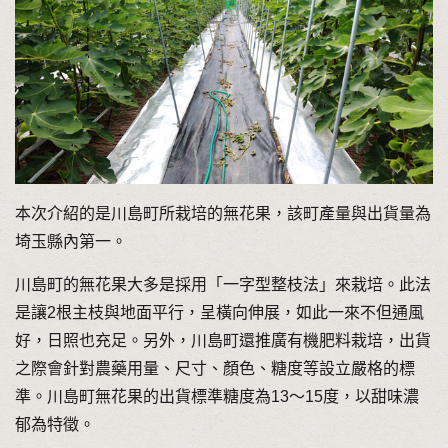
本次介紹的是川島町所栽培的無花果，該町產量與出貨量為
埼玉縣內第一。
川島町的無花果大多是採用「一字型整枝法」來栽培。此法
是讓2根主枝與地面平行，呈橫向伸展，如此一來不但通風
好，日照也充足。另外，川島町還推廣有機肥料栽培，出貨
之際會針對農藥用量、尺寸、顏色、糖度等設立嚴格的標
準。川島町無花果的出貨標準糖度為13～15度，以甜味濃
郁為特徵。