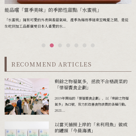
能品嚐「當季美味」的季節性甜點「水蜜桃」
豐
「水蜜桃」擁有可愛的外表與香甜氣味，產季為梅雨季結束至晚夏之間，是從
胡
生吃到加工品都廣受日本人喜愛的水...
是
RECOMMEND ARTICLES
剩餘之物福氣多，拯救不合格蔬菜的
「惜福饗食企劃」
2019年開始的「惜福饗食企劃」，以「剩餘之物福
氣多」為口號，致力於改善食物浪費的各種行動。
2021...
以當天捕撈上岸的「未利用魚」做成
的罐頭「今晨海濱」