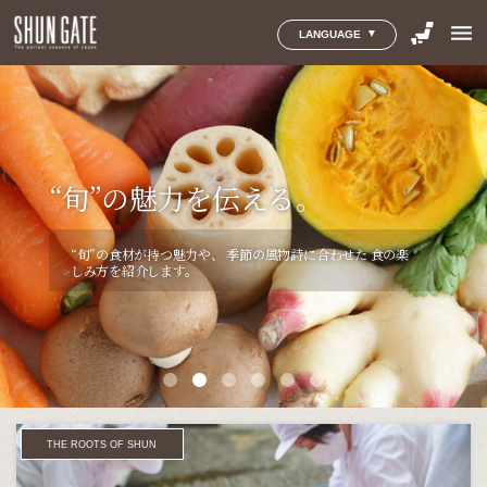
menu
LANGUAGE
小さなまちで育まれた
｢贈り物｣に込められた思いを伝
限りある食品を
｢地域のおくりもの｣をあなた
“旬”を育む地域を伝える。
“旬”の魅力を伝える。
“旬”を楽しむ人を伝える。
える。
無駄にしないためにできること
へ。
思わず足を運び、味わいたくなる地域の
“旬”の食材が持つ魅力や、
食に対する想いを持つ方々の
季節の風物詩に合わせた
様々な体験や視点を通じて、
＜風土＞と＜人＞
食の楽
｢贈り物｣に込められた＜作り手のこだわり＞や、
＜おもて
が育む、
しみ方を紹介します。
食文化の魅力を紹介します。
食文化の魅力を紹介します。
『THINK&EAT』は食品ロスを解決しようとする人や取り
まだたくさんの人には知られていない、
小さなまちから生
なしの気持ち＞など、
日本の食文化を感じることのできる
組み、
商品を取り上げて、その想いを伝えます。
まれる美味しいもの。
日本全国の“旬”を追い続けてきた
「贈り物」を紹介します。
SHUN GATEが、とっておきの地域産品と、
そのストーリ
ーを紹介します。
THE ROOTS OF SHUN