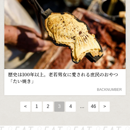
歴史は100年以上。老若男女に愛される庶民のおやつ
「たい焼き」
BACKNUMBER
<
1
2
3
4
…
46
>