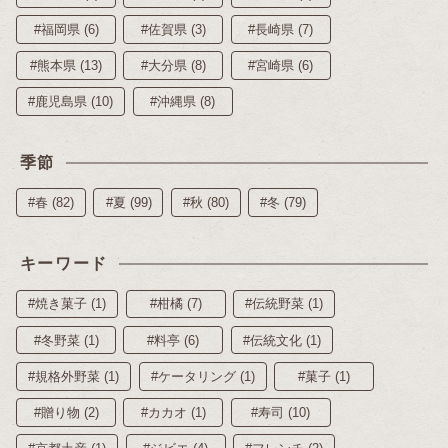
#福岡県 (6)
#佐賀県 (3)
#長崎県 (7)
#熊本県 (13)
#大分県 (8)
#宮崎県 (6)
#鹿児島県 (10)
#沖縄県 (8)
季節
#春 (82)
#夏 (99)
#秋 (80)
#冬 (79)
キーワード
#焼き菓子 (1)
#柑橘 (7)
#伝統野菜 (1)
#冬野菜 (1)
#料亭 (6)
#伝統文化 (1)
#規格外野菜 (1)
#ケータリング (1)
#菓子 (1)
#贈り物 (2)
#カカオ (1)
#寿司 (10)