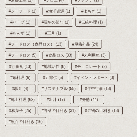
#京都土産 (1)
#ジビエ (4)
#フレンチ (2)
#シーフード (1)
#海洋資源 (1)
#よもぎ (1)
#ハーブ (1)
#端午の節句 (1)
#伝統料理 (1)
#あんず (1)
#正月 (1)
#フードロス（食品ロス） (13)
#規格外品 (24)
#フードロス (5)
#食品ロス (33)
#未利用魚 (3)
#行事食 (13)
#地域活性 (8)
#チョコレート (2)
#鍋料理 (6)
#五節供 (5)
#イベントレポート (3)
#駅弁 (4)
#サステナブル (55)
#年中行事 (18)
#郷土料理 (62)
#出汁 (17)
#発酵 (44)
#和菓子 (25)
#野菜の目利き (31)
#果物の目利き (18)
#魚介の目利き (16)