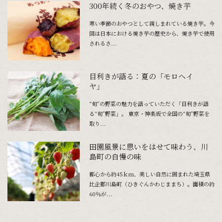
300年続く冬のおやつ、焼き芋
寒い季節のおやつとして親しまれている焼き芋。今
回は日本における焼き芋の歴史から、焼き芋で使用
されるさ...
目利きが語る：夏の「モロヘイ
ヤ」
“旬”の野菜の魅力を語っていただく「目利きが語
る“旬”野菜」。 東京・神楽坂で全国の“旬”野菜を
取り...
田園風景に思いをはせて味わう、川
島町の自慢の味
都心から約45ｋｍ、美しい自然に囲まれた埼玉県
比企郡川島町（ひきぐんかわじままち）。面積の約
60％が...