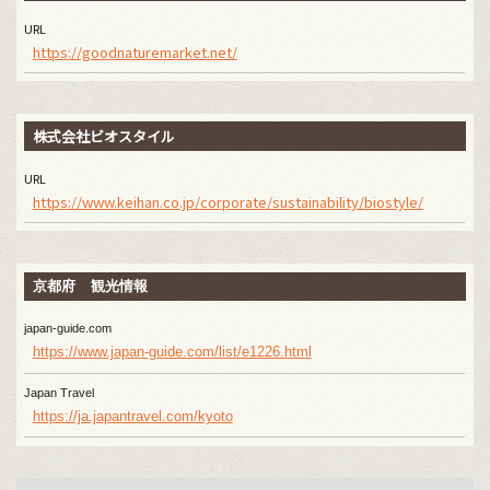
URL
https://goodnaturemarket.net/
株式会社ビオスタイル
URL
https://www.keihan.co.jp/corporate/sustainability/biostyle/
京都府 観光情報
japan-guide.com
https://www.japan-guide.com/list/e1226.html
Japan Travel
https://ja.japantravel.com/kyoto