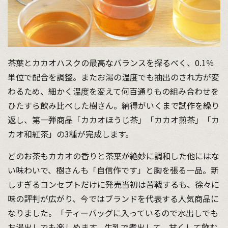
茶葉とカカオハスクの最高なバランスを探るべく、0.1％
単位で配合を調整。またお湯の温度でも抽出のされ方が変
わるため、細かく温度を変えて何百通りもの組み合わせを
ひたすら飲み比べした樹さん。納得がいくまで試作を繰り
返し、第一弾商品「カカオほうじ茶」「カカオ煎茶」「カ
カオ和紅茶」の3種が完成します。
どのお茶もカカオの香りと茶葉が絶妙に調和した他にはな
い味わいで、樹さんも「自信作です」と胸を張る一品。新
しすぎるコンセプトだけに発売当初は苦戦するも、徐々に
味の評判が広がり、今ではブランドを代表する人気商品に
なりました。「ティーバッグに入っているので水出しでも
お湯出しでも楽しめます。牛乳で煮出して、甘くして飲む