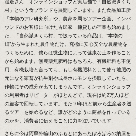
渡邉さん オンラインショップと実店舗で「自然派きくち
村」という食ブランドを展開しています。また食品加工所
「本物のアレ研究所」や、農家を周るツアー企画、インバ
ウンドのお客様に向けた古民家一棟貸しの宿業も始めまし
た。「自然派きくち村」で扱っている商品は、“本物の
畑”から生まれた農作物だけ。究極に安心安全な農産物を
つくるために、僕らは微生物によって健康な土を作ること
から始めます。無農薬無肥料はもちろん、有機肥料も不使
用。有機栽培と言っても、もし有機肥料として使う堆肥の
元になる家畜が抗生剤や成長ホルモンを摂取していたら、
作物にその成分が出てしまうんです。オンラインショップ
の利用者はリピーターがほとんどで、現在は約2万人ほど
の顧客で回転しています。また10年ほど前から生産者を巡
るツアーを始めるなど、誰がどのように商品を作っている
のかを、消費者に伝えることに力を注いでいます。
さらに今は阿蘇外輪山のふもとにあったぼろぼろの納屋を