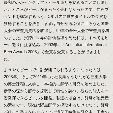
緩和のかかったクラフトビール造りを始めることにしまし
た。ところがビールがまったく売れなかったので、自らブ
ランドを構築するべく、5年以内に世界タイトルで金賞を
獲得することを決意。まずは自分が選ぶ側に回ろうと国際
大会の審査員資格を取得し、99年の全米大会で審査員を務
めました。実際に世界の評価基準を見た私は、すべてをビ
ール造りに注ぎ込み、2003年に「Australian International
Beer Awards 2003」で金賞を受賞することができまし
た。
ようやくビールで生計が建てられるようになったのは
2003年。そして2011年には社長業をやりながら三重大学
の博士課程に入学し、本格的に酵母の研究を始めました。
伊勢の森から酵母を採取して特性を調べ、彼らの能力を一
番発揮できるビールを開発。私達の場合は、酵母が地元産
の素材です。現在は野生酵母を採取するだけでなく、酵母
が狙った香りを出せるように遺伝子編集を研究中。田舎の