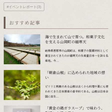
#イベントレポート(3)
おすすめ記事
海で生まれて山で育つ。和菓子文化
を支える山岡町の細寒天
岐阜県恵那市の山岡町は、和菓子の製菓材料として
重宝されてきたのが細寒天の生産量日本一を誇る名
産地。今...
「朝倉山椒」に込められた地域の想
い
ピリリと刺激のある山椒は古くから料理や薬にも使
われてきた日本原産の香辛料である。山椒は日本全
国に自生...
「黄金の鶏ガラスープ」で味わう、