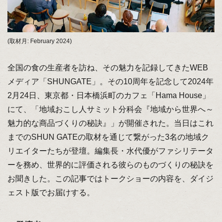
(取材月: February 2024)
全国の食の生産者を訪ね、その魅力を記録してきたWEB
メディア「SHUNGATE」。その10周年を記念して2024年
2月24日、東京都・日本橋浜町のカフェ「Hama House」
にて、「地域おこし人サミット分科会『地域から世界へ～
魅力的な商品づくりの秘訣』」が開催された。当日はこれ
までのSHUN GATEの取材を通じて繋がった3名の地域ク
リエイターたちが登壇。編集長・水代優がファシリテータ
ーを務め、世界的に評価される彼らのものづくりの秘訣を
お聞きした。この記事ではトークショーの内容を、ダイジ
ェスト版でお届けする。