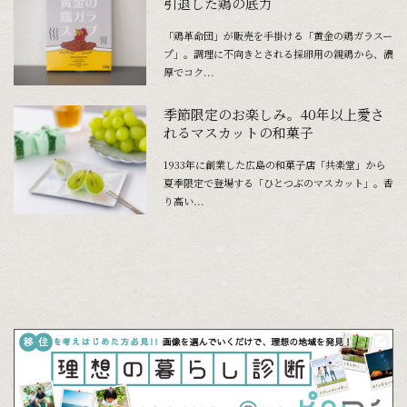
引退した鶏の底力
「鶏革命団」が販売を手掛ける「黄金の鶏ガラスー
プ」。調理に不向きとされる採卵用の親鶏から、濃
厚でコク...
季節限定のお楽しみ。40年以上愛さ
れるマスカットの和菓子
1933年に創業した広島の和菓子店「共楽堂」から
夏季限定で登場する「ひとつぶのマスカット」。香
り高い...