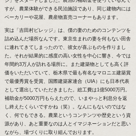
ジ」をスタートしました。農泊の補助金を使っているんで
すが、農業体験ができる民泊施設であり、同じ建物内には
ベーカリーや花屋、農産物直売コーナーもあります。
実は「吉田村ビレッジ」は、僕の妻のためのコンテンツを
詰め込んだ場所なんです。東京生まれの妻を何もない田舎
に連れてきてしまったので、彼女が喜ぶものを作りまし
た。それが結果的に感度の高い女性を中心に響き、今では
年間約3万人が訪れる場所に。また建築物としても高く評
価をいただいていて、栃木県で最も有名なマロニエ建築賞
で最優秀賞を受賞、国際建築家連合（UIA）にも日本代表
として選出していただきました。総工費は1億5000万円。
補助金が5000万円もらえたので、いまやっと利息分を返
し終えたくらいですかね（笑）。なんにもないのではな
く、何でもできる。農業というコンテンツや歴史という資
源があり、あと重要なのは人とイマジネーションだと思い
ながら、場づくりに取り組んでおります。