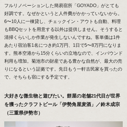
フルリノベーションした簡易宿所「GOYADO」がとても
好調です。なぜかというと人件費がかかっていないから。
6〜10人に一棟貸し、チェックイン・アウトも自動、料理
もBBQセットを用意する以外は提供しません。そうすると
清掃くらいしか作業が発生しないんですね。客単価は1件
あたり宿泊客1名につき約1万円、1日で5〜8万円になりま
す。熊本空港から15分くらいの立地なので、インバウンド
利用も増加。菊池市の財産である豊かな自然が、最大の売
りになるという証拠です。先日もう一軒古民家を買ったの
で、そちらも宿にする予定です。
大好きな微生物と遊びたい。餅屋の老舗21代目が世界
を獲ったクラフトビール「伊勢角屋麦酒」／鈴木成宗
（三重県伊勢市）