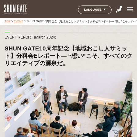
menu
LANGUAGE
TOP
>
EVENT
>
SHUN GATE10周年記念【地域おこし人サミット】分科会Eレポート― “想い”こそ、
EVENT REPORT (March 2024)
SHUN GATE10周年記念【地域おこし人サミッ
ト】分科会Eレポート― “想い”こそ、すべてのク
リエイティブの源泉だ。