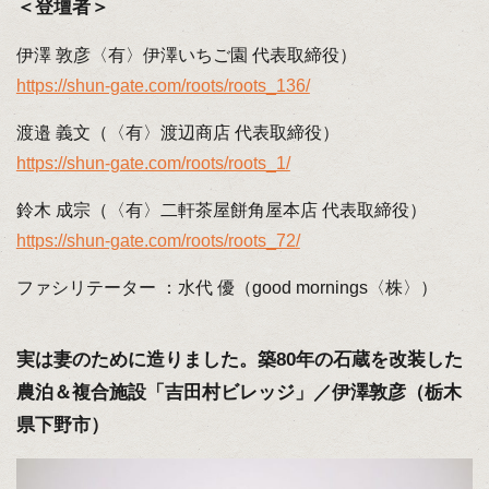
＜登壇者＞
伊澤 敦彦〈有〉伊澤いちご園 代表取締役）
https://shun-gate.com/roots/roots_136/
渡邉 義文（〈有〉渡辺商店 代表取締役）
https://shun-gate.com/roots/roots_1/
鈴木 成宗（〈有〉二軒茶屋餅角屋本店 代表取締役）
https://shun-gate.com/roots/roots_72/
ファシリテーター ：水代 優（good mornings〈株〉）
実は妻のために造りました。築80年の石蔵を改装した
農泊＆複合施設「吉田村ビレッジ」／伊澤敦彦（栃木
県下野市）