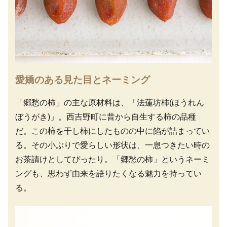
愛嬌のある見た目とネーミング
「郷愁の柿」の主な原材料は、「法蓮坊柿(ほうれん
ぼうがき)」。西吉野町に昔から自生する柿の品種
だ。この柿を干し柿にしたものの中に餡が詰まってい
る。その小ぶりで愛らしい形状は、一息つきたい時の
お茶請けとしてぴったり。「郷愁の柿」というネーミ
ングも、思わず由来を語りたくなる魅力を持ってい
る。