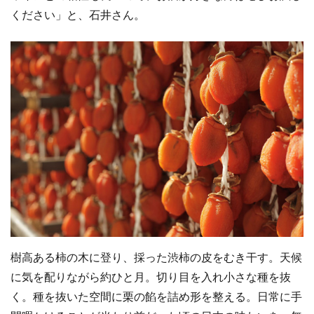
ください」と、石井さん。
樹高ある柿の木に登り、採った渋柿の皮をむき干す。天候
に気を配りながら約ひと月。切り目を入れ小さな種を抜
く。種を抜いた空間に栗の餡を詰め形を整える。日常に手