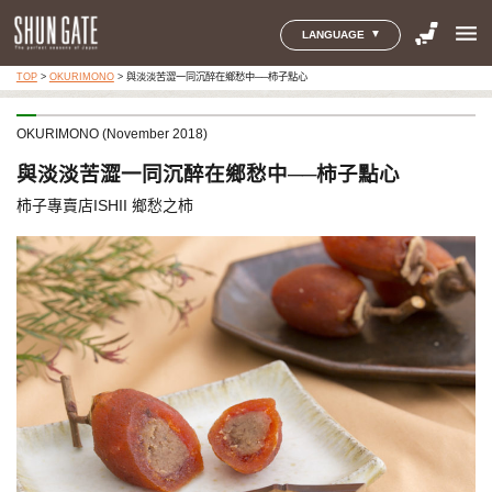
menu
LANGUAGE
TOP
>
OKURIMONO
>
與淡淡苦澀一同沉醉在鄉愁中──柿子點心
OKURIMONO (November 2018)
與淡淡苦澀一同沉醉在鄉愁中──柿子點心
柿子專賣店ISHII 鄉愁之柿