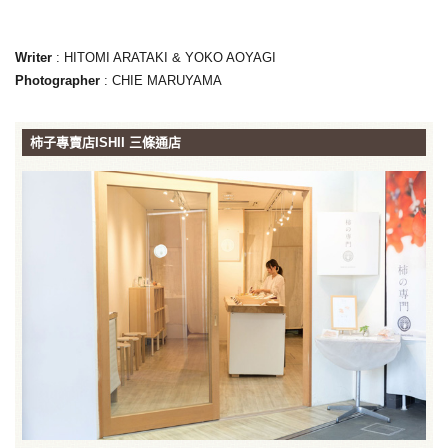
Writer
: HITOMI ARATAKI & YOKO AOYAGI
Photographer
: CHIE MARUYAMA
柿子專賣店ISHII 三條通店