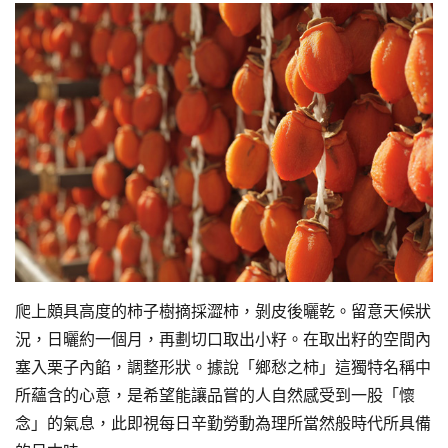
爬上頗具高度的柿子樹摘採澀柿，剝皮後曬乾。留意天候狀
況，日曬約一個月，再劃切口取出小籽。在取出籽的空間內
塞入栗子內餡，調整形狀。據說「鄉愁之柿」這獨特名稱中
所蘊含的心意，是希望能讓品嘗的人自然感受到一股「懷
念」的氣息，此即視每日辛勤勞動為理所當然般時代所具備