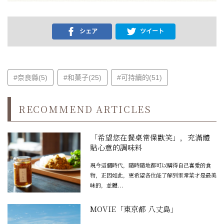
シェア
ツイート
#奈良縣(5)
#和菓子(25)
#可持續的(51)
RECOMMEND ARTICLES
「希望您在餐桌常保歡笑」，充滿體
貼心意的調味料
現今這個時代，隨時隨地都可以購得自己喜愛的食
物，正因如此，更希望各位能了解到家常菜才是最美
味的，並體...
MOVIE「東京都 八丈島」