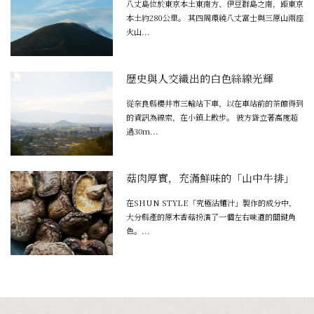
八丈島位於東京本土東南方、伊豆群島之南，距東京
本土約280公里。 其四周環繞八丈富士與三原山兩座
火山...
歷史與人交織出的白色絲線光輝
從奈良縣櫻井市三輪站下車，以在車站前的茶館得到
的資訊為線索，在小鎮上散步。 彼方聳立著高度超
過30m...
菇肉厚實，充滿鮮味的「山中牛排」
在SHUN STYLE「究極沾麵汁」製作的成分中，
大分縣產的原木香菇扮演了一個左右味道的關鍵角
色。...