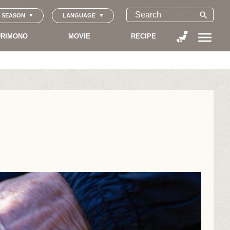
search
SEASON
LANGUAGE
menu
RIMONO
MOVIE
RECIPE
」