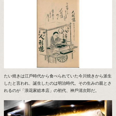
たい焼きは江⼾時代から⾷べられていた今川焼きから派生
したと言われ、誕生したのは明治時代。その生みの親とさ
れるのが「浪花家総本店」の初代、神⼾清次郎だ。