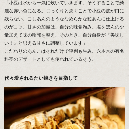
「小豆は水から一気に炊いていきます。そうすることで綺
麗な赤い色になる。じっくりと炊くことで小豆の皮が口に
残らない、こしあんのようななめらかな粒あんに仕上げる
のがコツ。甘さの加減は、自分の味覚頼み。塩をほんの少
量加えて味の輪郭を整え、そのとき、自分自身が『美味し
い！』と思える甘さに調整しています」
こだわりのあんこはそれだけで評判も生み、六本木の有名
料亭のデザートとしても使われているそう。
代々愛されるたい焼きを目指して