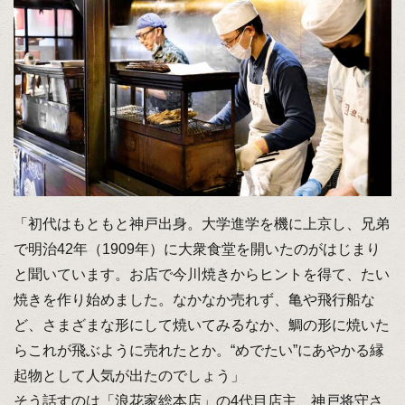
「初代はもともと神戸出身。大学進学を機に上京し、兄弟
で明治42年（1909年）に大衆食堂を開いたのがはじまり
と聞いています。お店で今川焼きからヒントを得て、たい
焼きを作り始めました。なかなか売れず、亀や飛行船な
ど、さまざまな形にして焼いてみるなか、鯛の形に焼いた
らこれが飛ぶように売れたとか。“めでたい”にあやかる縁
起物として人気が出たのでしょう」
そう話すのは「浪花家総本店」の4代目店主、神戸将守さ