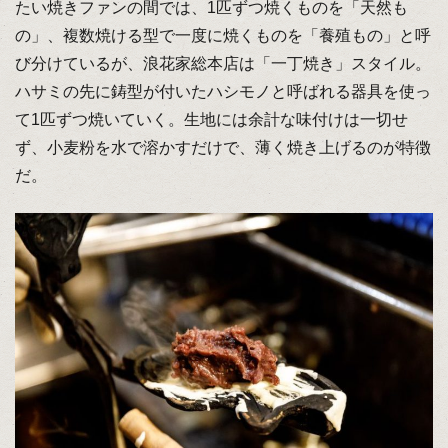
たい焼きファンの間では、1匹ずつ焼くものを「天然も
の」、複数焼ける型で一度に焼くものを「養殖もの」と呼
び分けているが、浪花家総本店は「⼀丁焼き」スタイル。
ハサミの先に鋳型が付いたハシモノと呼ばれる器具を使っ
て1匹ずつ焼いていく。生地には余計な味付けは一切せ
ず、⼩⻨粉を⽔で溶かすだけで、薄く焼き上げるのが特徴
だ。