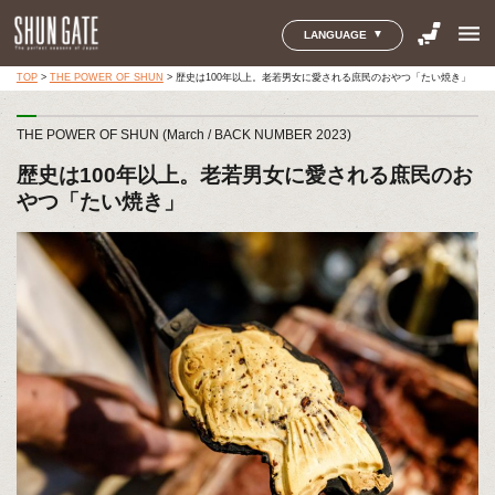
menu
LANGUAGE
TOP
>
THE POWER OF SHUN
>
歴史は100年以上。老若男女に愛される庶民のおやつ「たい焼き」
THE POWER OF SHUN (March / BACK NUMBER 2023)
歴史は100年以上。老若男女に愛される庶民のお
やつ「たい焼き」