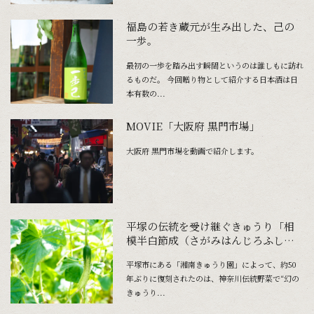
福島の若き蔵元が生み出した、己の
一歩。
最初の一歩を踏み出す瞬間というのは誰しもに訪れ
るものだ。 今回贈り物として紹介する日本酒は日
本有数の...
MOVIE「大阪府 黒門市場」
大阪府 黒門市場を動画で紹介します。
平塚の伝統を受け継ぐきゅうり「相
模半白節成（さがみはんじろふしな
り）」
平塚市にある「湘南きゅうり園」によって、約50
年ぶりに復刻されたのは、神奈川伝統野菜で“幻の
きゅうり...