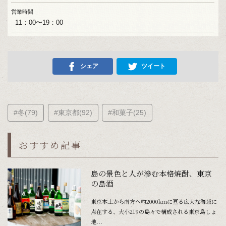
営業時間
11：00〜19：00
シェア
ツイート
#冬(79)
#東京都(92)
#和菓子(25)
おすすめ記事
島の景色と人が滲む本格焼酎、東京
の島酒
東京本土から南方へ約2000kmに亘る広大な海域に
点在する、大小219の島々で構成される東京島しょ
地...