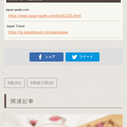
japan-guide.com
https://www.japan-guide.com/list/e1215.html
Japan Travel
https://ja.japantravel.com/kanagawa
シェア
ツイート
#春(82)
#神奈川県(9)
関連記事