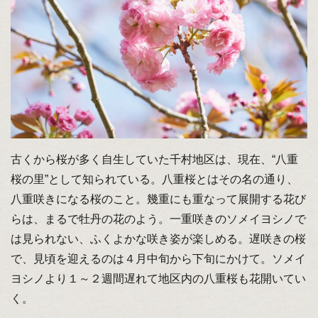
古くから桜が多く自生していた千村地区は、現在、“八重
桜の里”として知られている。八重桜とはその名の通り、
八重咲きになる桜のこと。幾重にも重なって展開する花び
らは、まるで牡丹の花のよう。一重咲きのソメイヨシノで
は見られない、ふくよかな咲き姿が楽しめる。遅咲きの桜
で、見頃を迎えるのは４月中旬から下旬にかけて。ソメイ
ヨシノより１～２週間遅れて地区内の八重桜も花開いてい
く。