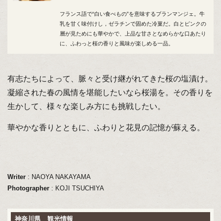
フランス語で“白い食べもの”を意味するブランマンジェ。牛
乳を甘く味付けし，ゼラチンで固めた冷菓だ。白とピンクの
層が見ためにも華やかで、上品な甘さとなめらかな口あたり
に、ふわっと桜の香りと風味が楽しめる一品。
有志たちによって、脈々と受け継がれてきた桜の塩漬け。
凝縮された春の風情を堪能したいなら桜湯を。その香りを
生かして、様々な楽しみ方にも挑戦したい。
華やかな香りとともに、ふわりと花見の記憶が蘇える。
Writer
: NAOYA NAKAYAMA
Photographer
: KOJI TSUCHIYA
神奈川県 観光情報