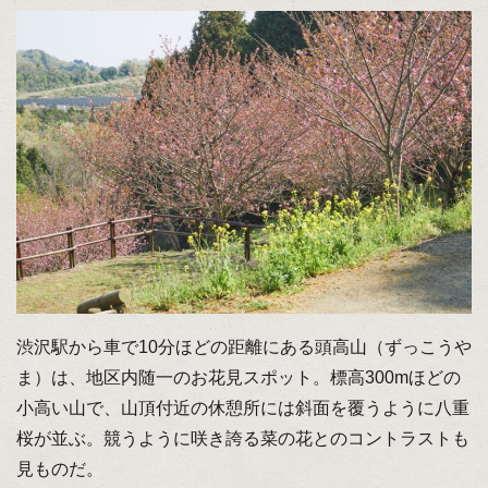
渋沢駅から車で10分ほどの距離にある頭高山（ずっこうや
ま）は、地区内随一のお花見スポット。標高300mほどの
小高い山で、山頂付近の休憩所には斜面を覆うように八重
桜が並ぶ。競うように咲き誇る菜の花とのコントラストも
見ものだ。