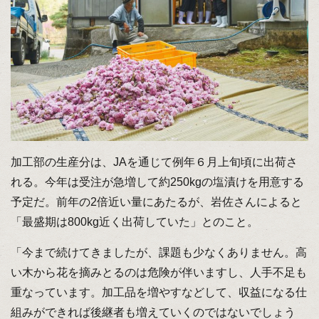
加工部の生産分は、JAを通じて例年６月上旬頃に出荷さ
れる。今年は受注が急増して約250kgの塩漬けを用意する
予定だ。前年の2倍近い量にあたるが、岩佐さんによると
「最盛期は800kg近く出荷していた」とのこと。
「今まで続けてきましたが、課題も少なくありません。高
い木から花を摘みとるのは危険が伴いますし、人手不足も
重なっています。加工品を増やすなどして、収益になる仕
組みができれば後継者も増えていくのではないでしょう