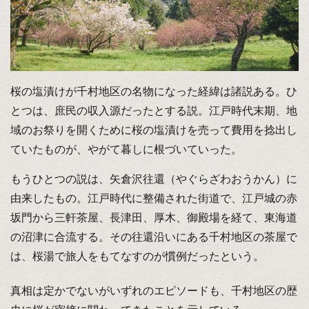
桜の塩漬けが千村地区の名物になった経緯は諸説ある。ひ
とつは、庶民の収入源だったとする説。江戸時代末期、地
域のお祭りを開くために桜の塩漬けを売って費用を捻出し
ていたものが、やがて暮しに根づいていった。
もうひとつの説は、矢倉沢往還（やぐらざわおうかん）に
由来したもの。江戸時代に整備された街道で、江戸城の赤
坂門から三軒茶屋、長津田、厚木、御殿場を経て、東海道
の沼津に合流する。その往還沿いにある千村地区の茶屋で
は、桜湯で旅人をもてなすのが慣例だったという。
真相は定かでないがいずれのエピソードも、千村地区の歴