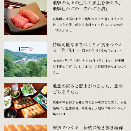
飛騨の人々の生活と風土を伝える、
飛騨紅かぶの「赤かぶら漬」
岐阜県の北部にあたる飛騨エリアで暮らす人々が、
厳しい冬を乗り越える食料として作っていたのが
「赤かぶら...
持続可能なまちづくりと食をつたえ
る「岩手町 × 丸の内 SDGs Tour」
開催！
2021年3月5日（金）から14日（日）まで、岩手県
岩手郡岩手町（いわてまち）の持続可能なまちづく
り...
離島の恵みと歴史がつまった、島の
ごちそうたち
東京の中心部から海を隔て遥か南方まで続く、伊豆
諸島と小笠原諸島。東京島しょ地域と呼ばれるその
島々には...
鮮魚でつくる 伝統の焼き抜き蒲鉾