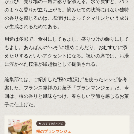
が並び、売り場の一角に彩りを添える。水で戻すと、バラ
のような香りが立ち上がる。摘みたての状態にはない独特
の香りを感じるのは、塩漬けによってクマリンという成分
が生成されるためである。
用途は多彩で、食材にしてもよし、盛りつけの飾りにして
もよし。あんぱんの“へそ”に埋めこんだり、おむすびに添
えたりするといいアクセントになる。祝いの席では、お湯
に浮かべた桜湯が縁起物として提供される。
編集部では、ご紹介した“桜の塩漬け”を使ったレシピを考
案した。フランス発祥のお菓子「ブランマンジェ」だ。今
回は、桜の香りと風味をつけ、春らしい季節を感じるお菓
子に仕上げた。
★ おすすめレシピ
桜のブランマンジェ