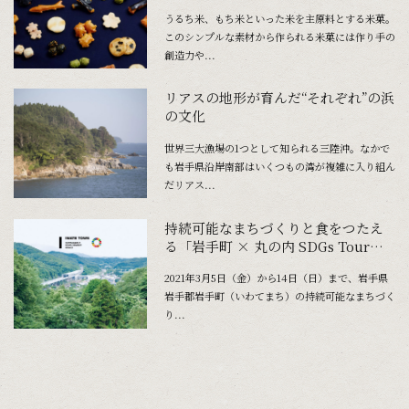
うるち米、もち米といった米を主原料とする米菓。
このシンプルな素材から作られる米菓には作り手の
創造力や...
リアスの地形が育んだ“それぞれ”の浜
の文化
世界三大漁場の1つとして知られる三陸沖。なかで
も岩手県沿岸南部はいくつもの湾が複雑に入り組ん
だリアス...
持続可能なまちづくりと食をつたえ
る「岩手町 × 丸の内 SDGs Tour」
開催！
2021年3月5日（金）から14日（日）まで、岩手県
岩手郡岩手町（いわてまち）の持続可能なまちづく
り...