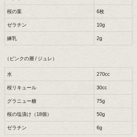
桜の葉
6枚
ゼラチン
10g
練乳
2g
（ピンクの層 / ジュレ）
水
270cc
桜リキュール
30cc
グラニュー糖
75g
桜の塩漬け（18個）
50g
ゼラチン
6g