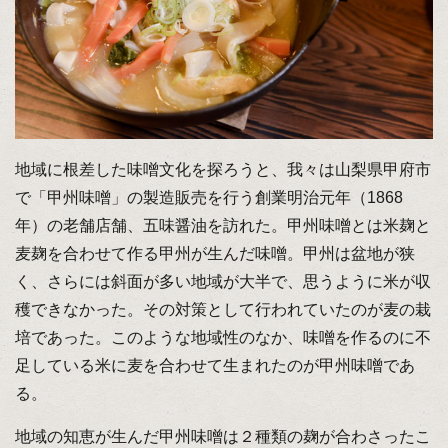
地域に根差した味噌文化を探ろうと、我々は山梨県甲府市
で「甲州味噌」の製造販売を行う創業明治元年（1868
年）の老舗店舗、五味醤油を訪れた。甲州味噌とは米麹と
麦麹を合わせて作る甲州が生んだ味噌。甲州は盆地が狭
く、さらには斜面が多い地域が大半で、思うように米が収
穫できなかった。その対策として行われていたのが麦の栽
培であった。このような地域性のなか、味噌を作るのに不
足している米に麦を合わせて生まれたのが甲州味噌であ
る。
地域の知恵が生んだ甲州味噌は２種類の麹が合わさったこ