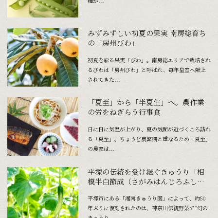
種が...
みずみずしい初夏の果実 南房総育ち
の「房州びわ」
初夏を彩る果実「びわ」。南房総エリアで栽培され
るびわは「房州びわ」と呼ばれ、毎年皇室へ献上
されてきた...
「夏至」から「半夏生」へ。農作業
の労をねぎらう行事食
日に日に気温が上がり、夏の気配が近づくころ訪れ
る「夏至」。ちょうど農繁期と重なるため「夏至」
の農家は...
平塚の伝統を受け継ぐきゅうり「相
模半白節成（さがみはんじろふしな
り）」
平塚市にある「湘南きゅうり園」によって、約50
年ぶりに復刻されたのは、神奈川伝統野菜で“幻の
きゅうり...