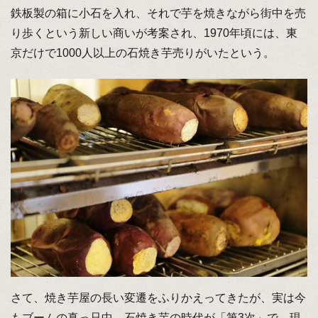
鉄板製の箱に小石を入れ、それで芋を焼きながら街中を売
り歩くという新しい商いが考案され、1970年頃には、東
京だけで1000人以上の石焼き芋売りがいたという。
さて、焼き芋屋の長い変遷をふりかえってきたが、実は今
もブームの真っ只中。石焼き芋の時代が「第3次」で、現