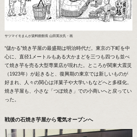
サツマイモまんが資料館館長 山田英次氏・画
“儲かる”焼き芋屋の最盛期は明治時代だ。東京の下町を中
心に、直径1メートルもある大かまどを三つも四つも並べ
て焼き芋を売る大型専業店が現れた。ところが関東大震災
（1923年）が起きると、復興期の東京では新しいものが
好まれ、人々の関心は洋菓子や大学いもなどへと多様化。
焼き芋屋も、小さな「つぼ焼き」での小商いへと戻ってい
った。
戦後の石焼き芋屋から電気オーブンへ