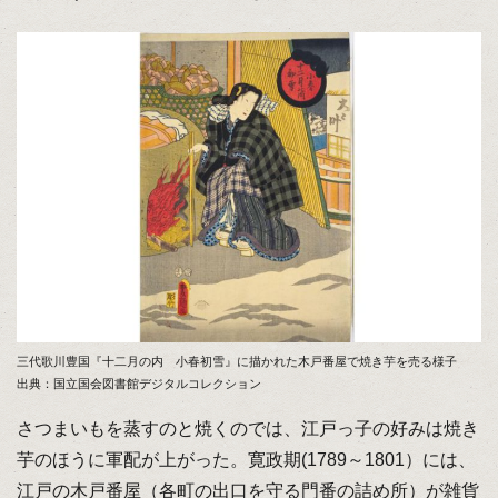
三代歌川豊国『十二月の内 小春初雪』に描かれた木戸番屋で焼き芋を売る様子
出典：国立国会図書館デジタルコレクション
さつまいもを蒸すのと焼くのでは、江戸っ子の好みは焼き
芋のほうに軍配が上がった。寛政期(1789～1801）には、
江戸の木戸番屋（各町の出口を守る門番の詰め所）が雑貨