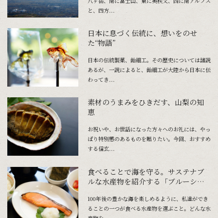
八ヶ岳、南に富士山、東に奥秩父、西に南アルプス
と、四方...
日本に息づく伝統に、想いをのせ
た“物語”
日本の伝統製菓、飴細工。その歴史については諸説
あるが、一説によると、飴細工が大陸から日本に伝
わってき...
素材のうまみをひきだす、山梨の知
恵
お祝いや、お世話になった方々へのお礼には、やっ
ぱり特別感のあるものを贈りたい。今回、おすすめ
する信玄...
食べることで海を守る。サステナブ
ルな水産物を紹介する「ブルーシー
フードガイド」
100年後の豊かな海を楽しめるように、私達ができ
ることの一つが食べる水産物を選ぶこと。どんな水
産物を...