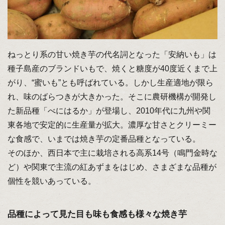
ねっとり系の甘い焼き芋の代名詞となった「安納いも」は
種子島産のブランドいもで、焼くと糖度が40度近くまで上
がり、“蜜いも”とも呼ばれている。しかし生産適地が限ら
れ、味のばらつきが大きかった。そこに農研機構が開発し
た新品種「べにはるか」が登場し、2010年代に九州や関
東各地で安定的に生産量が拡大。濃厚な甘さとクリーミー
な食感で、いまでは焼き芋の定番品種となっている。
そのほか、西日本で主に栽培される高系14号（鳴門金時な
ど）や関東で主流の紅あずまをはじめ、さまざまな品種が
個性を競いあっている。
品種によって見た目も味も食感も様々な焼き芋