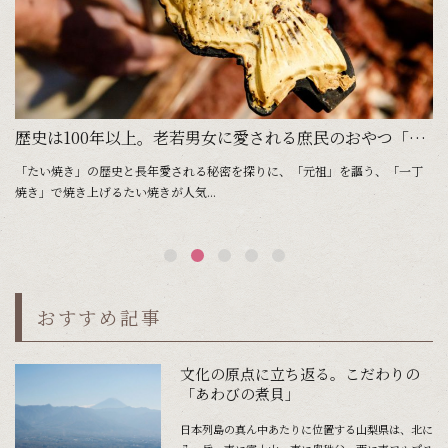
歴史は100年以上。老若男女に愛される庶民のおやつ「たい焼き」
か
「たい焼き」の歴史と長年愛される秘密を探りに、「元祖」を謳う、「一丁
紅
焼き」で焼き上げるたい焼きが人気...
おすすめ記事
文化の原点に立ち返る。こだわりの
「あわびの煮貝」
日本列島の真ん中あたりに位置する山梨県は、北に