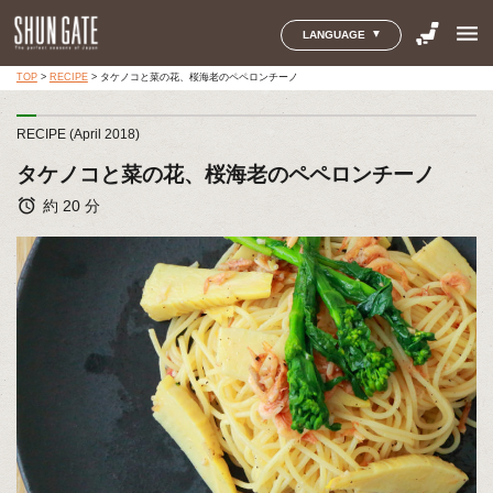
menu
LANGUAGE
TOP
>
RECIPE
>
タケノコと菜の花、桜海老のペペロンチーノ
RECIPE (April 2018)
タケノコと菜の花、桜海老のペペロンチーノ
alarm
約 20 分