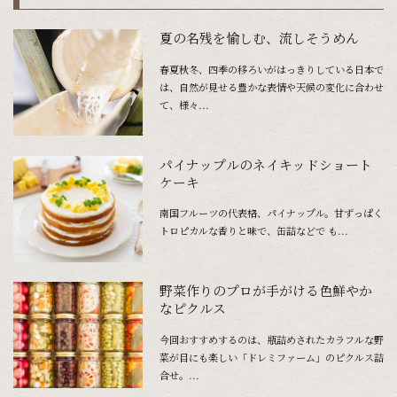
夏の名残を愉しむ、流しそうめん
春夏秋冬、四季の移ろいがはっきりしている日本で
は、自然が見せる豊かな表情や天候の変化に合わせ
て、様々...
パイナップルのネイキッドショート
ケーキ
南国フルーツの代表格、パイナップル。甘ずっぱく
トロピカルな香りと味で、缶詰などで も...
野菜作りのプロが手がける色鮮やか
なピクルス
今回おすすめするのは、瓶詰めされたカラフルな野
菜が目にも楽しい「ドレミファーム」のピクルス詰
合せ。...