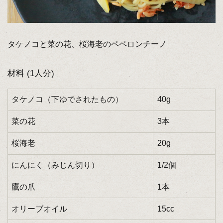
タケノコと菜の花、桜海老のペペロンチーノ
材料 (1人分)
タケノコ（下ゆでされたもの）
40g
菜の花
3本
桜海老
20g
にんにく（みじん切り）
1/2個
鷹の爪
1本
オリーブオイル
15cc