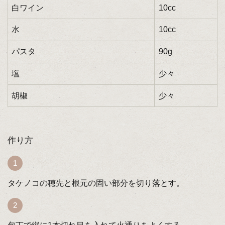
白ワイン
10cc
水
10cc
パスタ
90g
塩
少々
胡椒
少々
作り方
タケノコの穂先と根元の固い部分を切り落とす。