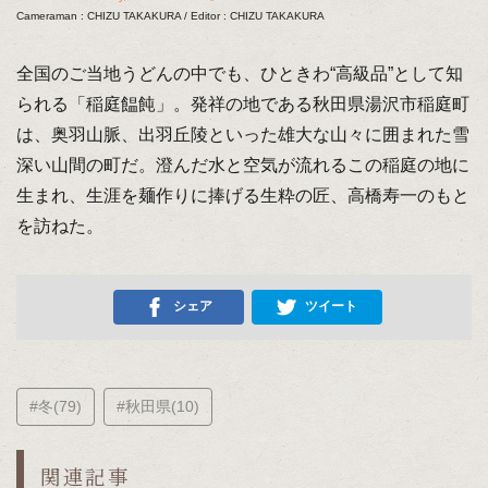
Cameraman : CHIZU TAKAKURA / Editor : CHIZU TAKAKURA
全国のご当地うどんの中でも、ひときわ“高級品”として知
られる「稲庭饂飩」。発祥の地である秋田県湯沢市稲庭町
は、奥羽山脈、出羽丘陵といった雄大な山々に囲まれた雪
深い山間の町だ。澄んだ水と空気が流れるこの稲庭の地に
生まれ、生涯を麺作りに捧げる生粋の匠、高橋寿一のもと
を訪ねた。
シェア
ツイート
#冬(79)
#秋田県(10)
関連記事