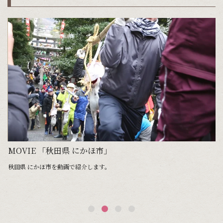
MOVIE 「秋田県 にかほ市」
れ
秋田県 にかほ市を動画で紹介します。
日
が