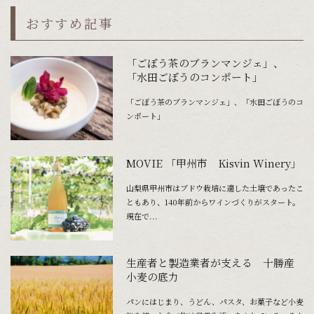
おすすめ記事
「ごぼう茶のブランマンジェ」、
「水田ごぼうのコンポート」
「ごぼう茶のブランマンジェ」、「水田ごぼうのコ
ンポート」
MOVIE 「甲州市 Kisvin Winery」
山梨県甲州市はブドウ栽培に適した土壌であったこ
ともあり、140年前からワインづくりがスタート。
現在で...
生産者と製造業者が支える 十勝産
小麦の底力
パンにはじまり、うどん、パスタ、お菓子など小麦