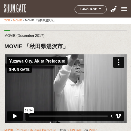
menu
LANGUAGE
TOP
>
MOVIE
>
MOVIE 「秋田県湯沢市」
MOVIE (December 2017)
MOVIE 「秋田県湯沢市」
MOVIE「Yuzawa City, Akita Prefecture」
from
SHUN GATE
on
Vimeo
.