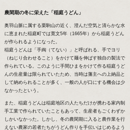
農閑期の冬に栄えた「稲庭うどん」
奥羽山脈に属する栗駒山の近く、澄んだ空気と清らかな水
に恵まれた稲庭町では寛文5年（1665年）から稲庭うどん
が作られるようになった。
稲庭うどんは「手綯（てない）」と呼ばれる、手でヨリ
（ねじり合わせること）をかけて麺を伸ばす独自の製法で
作られている。このように手間ひまをかけて作る稲庭うど
んの生産量は限られていたため、当時は藩主への上納品と
して納められることが多く、一般の人が口にする機会は少
なかったという。
また、稲庭うどんは稲庭地区の人たちだけが携わる家内制
手工業で作られていたこともあって、生産者もごくわずか
しかいなかった。しかし、冬の農閑期に入ると農作業を行
えない農家の若者たちがうどん作りを手伝いはじめるよう