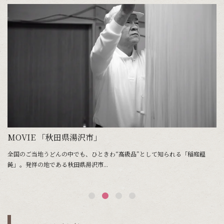
。
MOVIE 「秋田県湯沢市」
水
全国のご当地うどんの中でも、ひときわ“高級品”として知られる「稲庭饂
全
飩」。発祥の地である秋田県湯沢市...
る