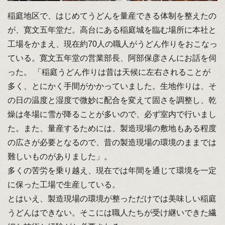
稲庭地区で、はじめてうどんを量産できる体制を整えたの
が、寛文五年堂だ。高台にある稲庭城を臨む場所に本社と
工場をかまえ、現在約70人の職人がうどん作りをおこなっ
ている。寛文五年堂の営業部長、阿部保彦さんにお話を伺
った。 「稲庭うどん作りは昔は天候に左右されることが
多く、とにかく手間がかかっていました。生地作りは、そ
の日の温度と湿度で微妙に配合を変えて固さを調整し、乾
燥は冬場に雪が降ることが多いので、必ず室内で行いまし
た。また、量産するためには、製造現場の敷地もある程度
の広さが必要となるので、昔の製造現場の環境のままでは
難しいものがありました」。
多くの苦労を乗り越え、現在では年間を通じて環境を一定
に保った工場で生産している。
とはいえ、製造現場の環境が整っただけでは美味しい稲庭
うどんはできない。そこには職人たちが受け継いできた繊