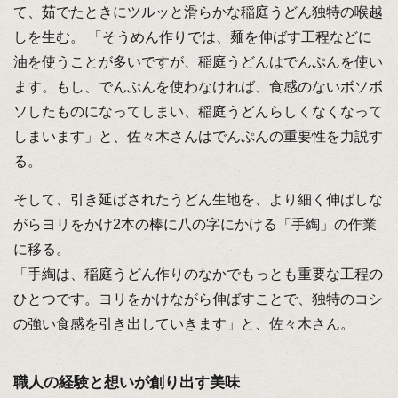
て、茹でたときにツルッと滑らかな稲庭うどん独特の喉越
しを生む。 「そうめん作りでは、麺を伸ばす工程などに
油を使うことが多いですが、稲庭うどんはでんぷんを使い
ます。もし、でんぷんを使わなければ、食感のないボソボ
ソしたものになってしまい、稲庭うどんらしくなくなって
しまいます」と、佐々木さんはでんぷんの重要性を力説す
る。
そして、引き延ばされたうどん生地を、より細く伸ばしな
がらヨリをかけ2本の棒に八の字にかける「手綯」の作業
に移る。
「手綯は、稲庭うどん作りのなかでもっとも重要な工程の
ひとつです。ヨリをかけながら伸ばすことで、独特のコシ
の強い食感を引き出していきます」と、佐々木さん。
職人の経験と想いが創り出す美味