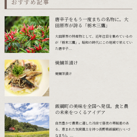
おすすめ記事
唐辛子をもう一度まちの名物に。大
田原市が誇る「栃木三鷹」
大田原市の特産物として、近年注目を集めているの
が「栃木三鷹」。昭和の時代にこの地域で栄えてい
た唐辛子...
焼鯖茶漬け
焼鯖茶漬け
飯綱町の美味を全国へ発信。食と農
の未来をつくるアイデア
自然豊かで農業に適した冷涼で昼夜の寒暖差のあ
る、恵まれた気候風土を持つ長野県飯綱町(いいづ
なまち)。...