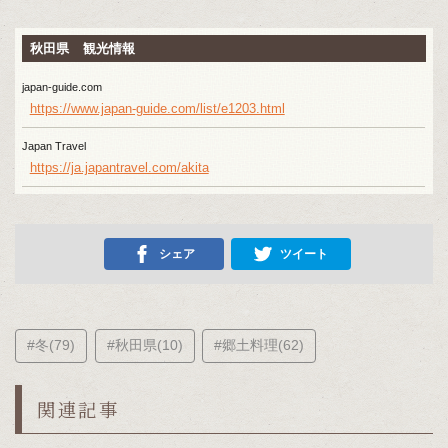
秋田県 観光情報
japan-guide.com
https://www.japan-guide.com/list/e1203.html
Japan Travel
https://ja.japantravel.com/akita
シェア
ツイート
#冬(79)
#秋田県(10)
#郷土料理(62)
関連記事