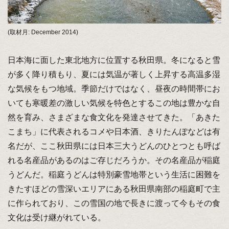
(取材月: December 2014)
日本海に面した東北地方に位置する秋田県。冬になると雪
が多く降り積もり、夏には気温が著しく上昇する高温多湿
な気候をもつ地域。季節だけではなく、昼夜の時間帯にお
いても寒暖差の激しい気候を特色とするこの地は豊かな自
然を育み、さまざまな食文化を発達させてきた。「あきた
こまち」に代表されるコメや日本酒、きりたんぽなどは有
名だが、ここ秋田県には日本三大うどんのひとつとも呼ば
れる名産品があるのはご存じだろうか。その名産品が稲庭
うどんだ。稲庭うどんは特別豪雪地帯という生活に困難を
きたすほどの雪深いエリアにある秋田県南部の稲庭町で主
に作られており、この雪国の地で長きに渡って今もその食
文化は受け継がれている。