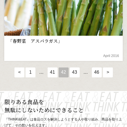
「春野菜 アスパラガス」
April 2016
<
1
…
41
42
43
…
46
>
限りある食品を
無駄にしないためにできること
『THINK&EAT』は食品ロスを解決しようとする人や取り組み、
商品を取り上
げて、その想いを伝えます。