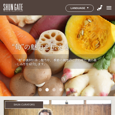
menu
LANGUAGE
小さなまちで育まれた
｢贈り物｣に込められた思いを伝
限りある食品を
｢地域のおくりもの｣をあなた
“旬”を育む地域を伝える。
“旬”の魅力を伝える。
“旬”を楽しむ人を伝える。
える。
無駄にしないためにできること
へ。
思わず足を運び、味わいたくなる地域の
“旬”の食材が持つ魅力や、
食に対する想いを持つ方々の
季節の風物詩に合わせた
様々な体験や視点を通じて、
＜風土＞と＜人＞
食の楽
｢贈り物｣に込められた＜作り手のこだわり＞や、
＜おもて
が育む、
しみ方を紹介します。
食文化の魅力を紹介します。
食文化の魅力を紹介します。
『THINK&EAT』は食品ロスを解決しようとする人や取り
まだたくさんの人には知られていない、
小さなまちから生
なしの気持ち＞など、
日本の食文化を感じることのできる
組み、
商品を取り上げて、その想いを伝えます。
まれる美味しいもの。
日本全国の“旬”を追い続けてきた
「贈り物」を紹介します。
SHUN GATEが、とっておきの地域産品と、
そのストーリ
ーを紹介します。
SHUN CURATORS