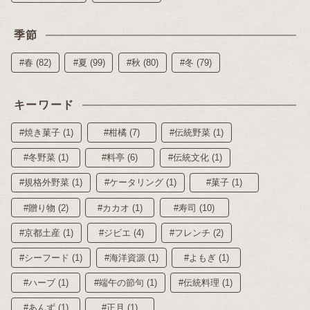
季節
#春 (82)
#夏 (99)
#秋 (80)
#冬 (79)
キーワード
#焼き菓子 (1)
#柑橘 (7)
#伝統野菜 (1)
#冬野菜 (1)
#料亭 (6)
#伝統文化 (1)
#規格外野菜 (1)
#ケータリング (1)
#菓子 (1)
#贈り物 (2)
#カカオ (1)
#寿司 (10)
#京都土産 (1)
#ジビエ (4)
#フレンチ (2)
#シーフード (1)
#海洋資源 (1)
#よもぎ (1)
#ハーブ (1)
#端午の節句 (1)
#伝統料理 (1)
#あんず (1)
#正月 (1)