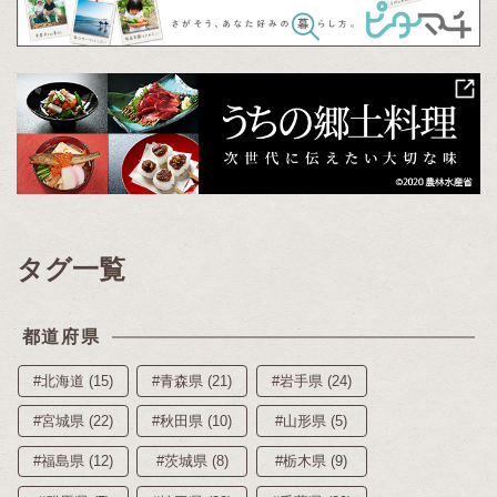
タグ一覧
都道府県
#北海道 (15)
#青森県 (21)
#岩手県 (24)
#宮城県 (22)
#秋田県 (10)
#山形県 (5)
#福島県 (12)
#茨城県 (8)
#栃木県 (9)