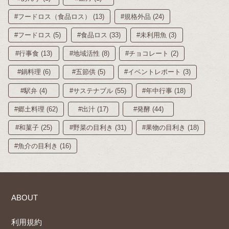
#フードロス（食品ロス） (13)
#規格外品 (24)
#フードロス (5)
#食品ロス (33)
#未利用魚 (3)
#行事食 (13)
#地域活性 (8)
#チョコレート (2)
#鍋料理 (6)
#五節供 (5)
#イベントレポート (3)
#駅弁 (4)
#サステナブル (55)
#年中行事 (18)
#郷土料理 (62)
#出汁 (17)
#発酵 (44)
#和菓子 (25)
#野菜の目利き (31)
#果物の目利き (18)
#魚介の目利き (16)
ABOUT
利用規約