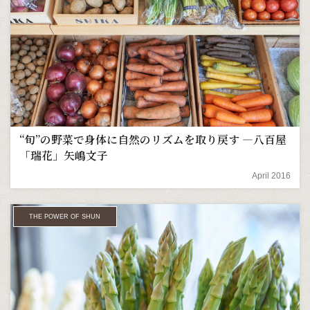
“旬”の野菜で身体に自然のリズムを取り戻す ―八百屋
「瑞花」矢嶋文子
April 2016
THE POWER OF SHUN