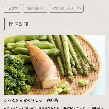
#春(82)
#東京都(92)
#野菜の目利き(31)
関連記事
からだを目覚めさせる 春野菜
の
春に収穫を迎える野菜は、苦みや渋みをもつ個性的なものが多い。春野菜の