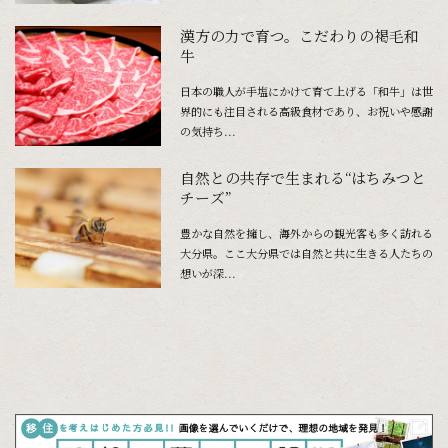
漢方の力で育つ。こだわりの褐毛和
牛
日本の職人が手塩にかけて育て上げる「和牛」は世
界的にも注目される高級食材であり、お祝いや感謝
の気持ち...
自然との共存で生まれる“はちみつと
チーズ”
豊かな自然を擁し、海外からの観光客も多く訪れる
大分県。ここ大分県では自然と共に生きる人たちの
想いが深...