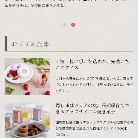
苦みや渋みは、冬の間に滞りがちな...
おすすめ記事
１粒１粒に想いを込めた、完熟いち
ごのアイス
１月から春先にかけて“旬”を迎えるいちご。真っ赤
でかわいらしい見た目と、甘酸っぱい香りは、子ど
もから...
隠し味はカカオの皮。長期保存もで
きるアップサイクル焼き菓子
循環型社会に寄与するライフスタイルを提案する複
合型商業施設で生まれた自社ブランド「GOOD
CACA...