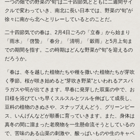
一つの畑での野菜の“旬”は二十四節気とともに二週間サイ
クルで変わっていき、南北に長い日本では、野菜の“旬”が
徐々に南から北へとリレーしているとのことだ。
二十四節気での春は、2月4日ごろの「立春」から始まり
「雨水」「啓蟄」「春分」「清明」「穀雨」と5月上旬ま
での期間を指す。この時期はどんな野菜が“旬”を迎えるの
だろうか。
「春は、冬を越した植物たちや種を撒いた植物たちが芽吹
く季節。桜が咲き始めると“芽吹き野菜”といわれるアスパ
ラガスや筍が出てきます。早春に発芽した双葉の中で、お
日様を浴びていち早くスルスルとツルを伸ばして成長し、
豆科の植物のきぬさや、スナップえんどう、グリーンピー
ス、いんげんなどが順番に育っていきます。また、身体は
真冬の間に溜まった老廃物を一生懸命流そうとしているの
で、苦味のある山菜の刺激や、酸っぱいものや生のキャベ