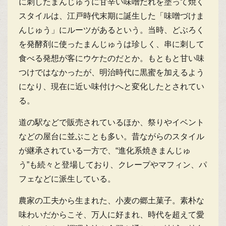
に刺したまんじゅうに甘辛い味噌だれを塗って焼く
スタイルは、江戸時代末期に誕生した「味噌づけま
んじゅう」にルーツがあるという。当時、どぶろく
を発酵剤に使ったまんじゅうは珍しく、串に刺して
食べる発想が客にウケたのだとか。もともと甘い味
つけではなかったが、明治時代に黒蜜を加えるよう
になり、現在に近い味付けへと変化したとされてい
る。
道の駅などで販売されているほか、祭りやイベント
などの屋台に並ぶことも多い。昔ながらのスタイル
が継承されている一方で、“進化系焼きまんじゅ
う”も続々と登場しており、クレープやマフィン、パ
フェなどに派生している。
農家の工夫から生まれた、小麦の郷土菓子。素朴な
味わいだからこそ、万人に好まれ、時代を超えて愛