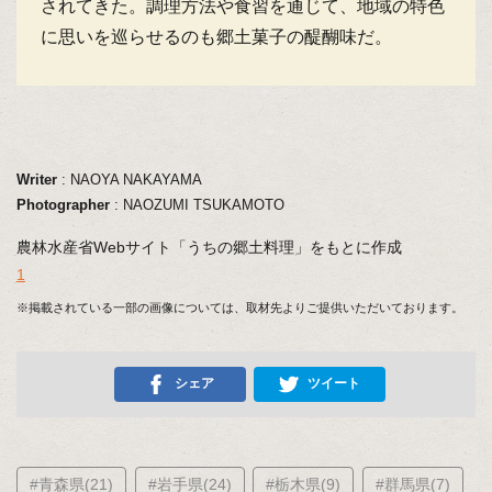
されてきた。調理方法や食習を通じて、地域の特色
に思いを巡らせるのも郷土菓子の醍醐味だ。
Writer
: NAOYA NAKAYAMA
Photographer
: NAOZUMI TSUKAMOTO
農林水産省Webサイト「うちの郷土料理」をもとに作成
1
※掲載されている一部の画像については、取材先よりご提供いただいております。
シェア
ツイート
#青森県(21)
#岩手県(24)
#栃木県(9)
#群馬県(7)