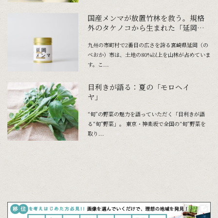
国産メンマが放置竹林を救う。規格
外のタケノコから生まれた「延岡メ
ンマ」
九州の市町村で2番目の広さを誇る宮崎県延岡（の
べおか）市は、土地の80%以上を山林が占めていま
す。こ...
目利きが語る：夏の「モロヘイ
ヤ」
“旬”の野菜の魅力を語っていただく「目利きが語
る“旬”野菜」。 東京・神楽坂で全国の“旬”野菜を
取り...