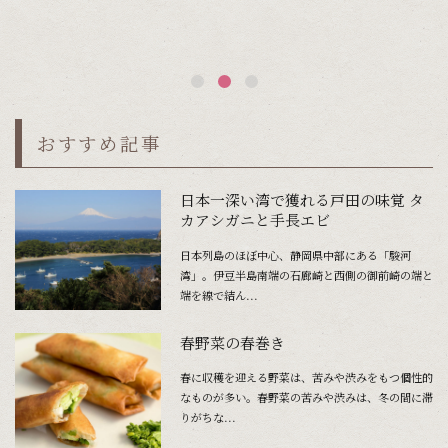
「
おすすめ記事
日本一深い湾で獲れる戸田の味覚 タ
カアシガニと手長エビ
日本列島のほぼ中心、静岡県中部にある「駿河
湾」。伊豆半島南端の石廊崎と西側の御前崎の端と
端を線で結ん...
春野菜の春巻き
春に収穫を迎える野菜は、苦みや渋みをもつ個性的
なものが多い。春野菜の苦みや渋みは、冬の間に滞
りがちな...