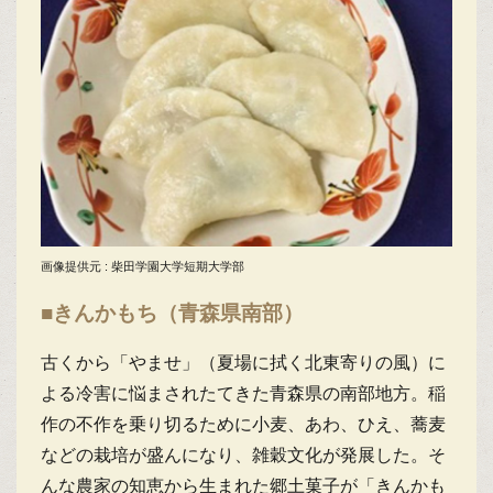
画像提供元 : 柴田学園大学短期大学部
■きんかもち（青森県南部）
古くから「やませ」（夏場に拭く北東寄りの風）に
よる冷害に悩まされたてきた青森県の南部地方。稲
作の不作を乗り切るために小麦、あわ、ひえ、蕎麦
などの栽培が盛んになり、雑穀文化が発展した。そ
んな農家の知恵から生まれた郷土菓子が「きんかも