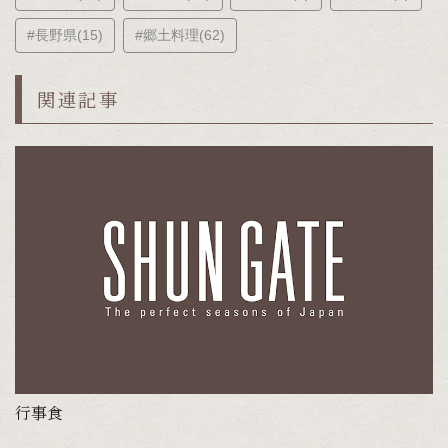
#長野県(15)
#郷土料理(62)
関連記事
行事食
ぷ