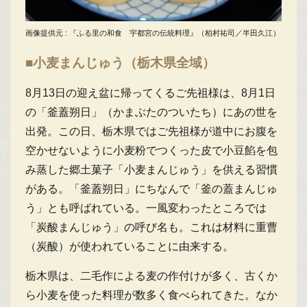
画像提供元 : 『ふる里の和食 宇都宮の伝統料理』（柏村祐司／半田久江）
■小麦まんじゅう（栃木県全域）
8月13日の迎え盆に帰ってくるご先祖様は、8月1日
の「釜蓋朔日」（かまぶたのついたち）にあの世を
出発。この日、栃木県ではご先祖様が道中にお腹を
空かせないように小麦粉でつくった皮で小豆餡を包
み蒸した郷土菓子「小麦まんじゅう」を供える習慣
がある。「釜蓋朔日」にちなんで「釜の蓋まんじゅ
う」とも呼ばれている。一風変わったところでは
「炭酸まんじゅう」の呼び名も。これは材料に重曹
（炭酸）が使われていることに由来する。
栃木県は、二毛作による麦の作付けが多く、古くか
ら小麦を使った料理が数多く食べられてきた。なか