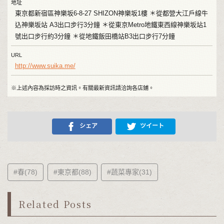
地址
東京都新宿區神樂坂6-8-27 SHIZON神樂坂1樓 ＊從都營大江戶線牛
込神樂坂站 A3出口步行3分鐘 ＊從東京Metro地鐵東西線神樂坂站1
號出口步行約3分鐘 ＊從地鐵飯田橋站B3出口步行7分鐘
URL
http://www.suika.me/
※上述內容為採訪時之資訊。有關最新資訊請洽詢各店鋪。
シェア
ツイート
#春(78)
#東京都(88)
#蔬菜專家(31)
Related Posts