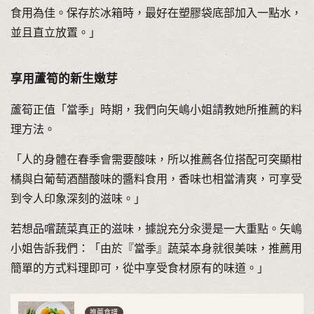
食用為佳。保存於冰箱時，最好在塑膠袋底部加入一點水，
並且直立放置。」
享用蘆筍的新生嫩芽
蘆筍正值「當季」時期，我們向矢嶋小姐請教她所推薦的料
理方法。
「人的身體在春季會需要酸味，所以推薦各位搭配可突顯柑
橘與白葡萄酒醋酸味的醬料食用，香味也相當清爽，可享受
到令人印象深刻的滋味。」
若想品嚐蔬菜真正的滋味，據說充分汆燙是一大重點。矢嶋
小姐告訴我們：「由於『當季』蔬菜本身就很美味，推薦用
簡單的方式料理即可，從中享受食材原有的味道。」
推薦食譜