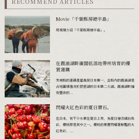
RECOMMEND ARTICLES
Movie「千葉縣房總半島」
用視頻介紹「千葉縣房總半島」。
在霞浦湖畔廣闊低濕地帶所培育的優
質蓮藕
茨城縣的蓮藕產量高居日本第一，且縣內的霞浦湖是
占地面積僅次於琵琶湖的日本第二大湖。霞浦湖畔擁
有豐沛的...
閃耀火紅色彩的夏日寶石。
在日本，有不少水果在夏日上市，為夏日增添繽紛色
彩，櫻桃即是其中之一。櫻桃的果實閃耀著鮮豔的火
紅色彩，...