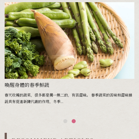
矢嶋文子
喚醒身體的春季鮮蔬
春天收穫的蔬菜，很多都是獨一無二的，有苦澀味。 春季蔬菜的苦味和澀味據
說具有促進新陳代謝的作用，冬季...