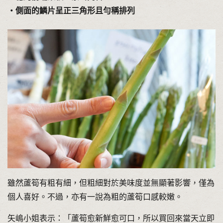
・側面的鱗片呈正三角形且勻稱排列
雖然蘆筍有粗有細，但粗細對於美味度並無顯著影響，僅為
個人喜好。不過，亦有一說為粗的蘆筍口感較嫩。
矢嶋小姐表示：「蘆筍愈新鮮愈可口，所以買回來當天立即