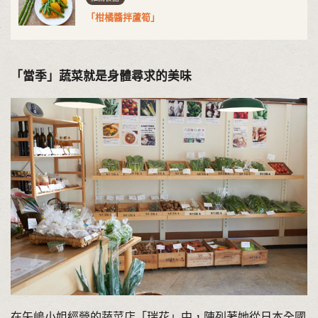
「柑橘醬拌蘆筍」
「當季」蔬菜就是身體尋求的美味
在矢嶋小姐經營的蔬菜店「瑞花」中，陳列著她從日本全國