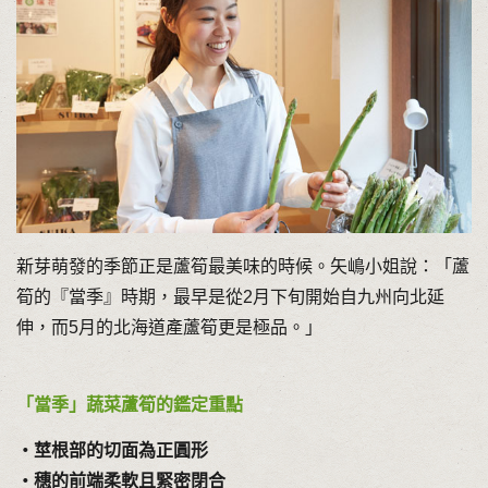
新芽萌發的季節正是蘆筍最美味的時候。矢嶋小姐說：「蘆
筍的『當季』時期，最早是從2月下旬開始自九州向北延
伸，而5月的北海道產蘆筍更是極品。」
「當季」蔬菜蘆筍的鑑定重點
・莖根部的切面為正圓形
・穗的前端柔軟且緊密閉合