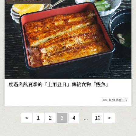
度過炎熱夏季的「土用丑日」傳統食物「鰻魚」
BACKNUMBER
<
1
2
3
4
...
10
>