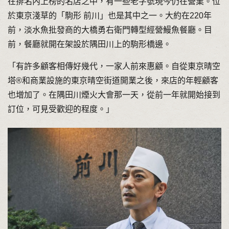
在排名內上榜的名店之中，有一些老字號現今仍在營業。位
於東京淺草的「駒形 前川」也是其中之一。大約在220年
前，淡水魚批發商的大橋勇右衛門轉型經營鰻魚餐廳。目
前，餐廳就開在架設於隅田川上的駒形橋邊。
「有許多顧客相傳好幾代，一家人前來惠顧。自從東京晴空
塔®和商業設施的東京晴空街道開業之後，來店的年輕顧客
也增加了。在隅田川煙火大會那一天，從前一年就開始接到
訂位，可見受歡迎的程度。」