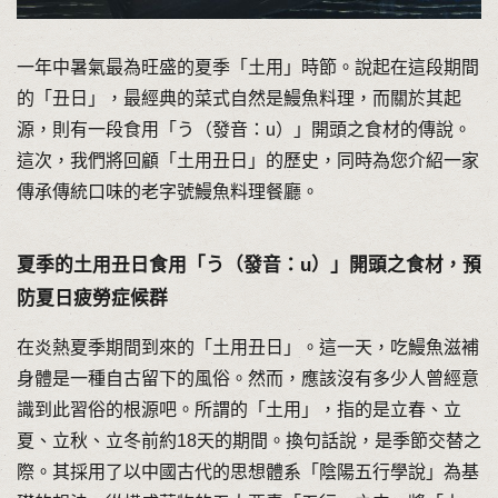
一年中暑氣最為旺盛的夏季「土用」時節。說起在這段期間
的「丑日」，最經典的菜式自然是鰻魚料理，而關於其起
源，則有一段食用「う（發音：u）」開頭之食材的傳說。
這次，我們將回顧「土用丑日」的歷史，同時為您介紹一家
傳承傳統口味的老字號鰻魚料理餐廳。
夏季的土用丑日食用「う（發音：u）」開頭之食材，預
防夏日疲勞症候群
在炎熱夏季期間到來的「土用丑日」。這一天，吃鰻魚滋補
身體是一種自古留下的風俗。然而，應該沒有多少人曾經意
識到此習俗的根源吧。所謂的「土用」，指的是立春、立
夏、立秋、立冬前約18天的期間。換句話說，是季節交替之
際。其採用了以中國古代的思想體系「陰陽五行學說」為基