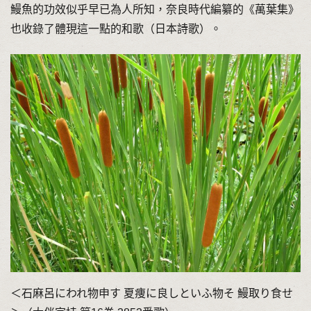
鰻魚的功效似乎早已為人所知，奈良時代編纂的《萬葉集》
也收錄了體現這一點的和歌（日本詩歌）。
＜石麻呂にわれ物申す 夏痩に良しといふ物そ 鰻取り食せ