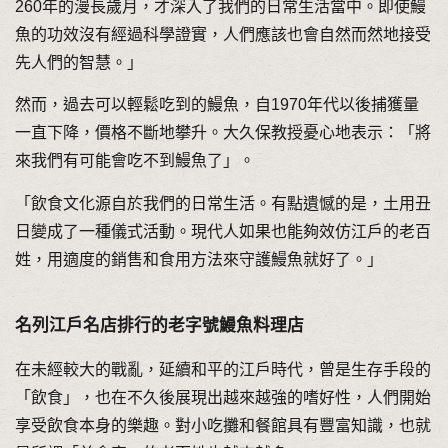
260年的漫長歲月，才深入了我們的日常生活當中。即使鰻
魚的功效沒有經過科學證實，人們應該也會自然而然地接受
先人們的智慧。」
然而，過去可以輕鬆吃到的鰻魚，自1970年代以後捕獲量
一直下降，價格不斷地攀升。大久保教授憂心地表示：「將
來我們有可能會吃不到鰻魚了」。
「飲食文化源自於我們的日常生活。有點遺憾的是，土用丑
日變成了一種儀式活動。現代人如果也能夠效仿江戶的老百
姓，用適度的銷售和食用方法來守護鰻魚就好了。」
名列江戶名店排行的老字號鰻魚料理店
在未經較大的戰亂，延續和平的江戶時代，曾是生存手段的
「飲食」，也在不久後展現出越來越強的嗜好性，人們開始
享受飲食本身的樂趣。對小吃攤和餐館具有豐富知識，也就