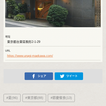
地址
東京都台東區駒形2-1-29
URL
https://www.unagi-maekawa.com/
シェア
ツイート
#夏(96)
#東京都(88)
#節慶餐食(13)