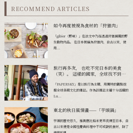
RECOMMEND ARTICLES
如今再度被視為食材的「狩獵肉」
「gibier（野味）」在法文中乃指透過狩獵捕獲的野
生動物肉品。 在日本被稱為狩獵肉，自古以來，使
用...
旅行再多次， 也吃不完日本的美食
（笑）。 這樣的國家，全球找不到第
二個了。
「PAPERSKY」是以旅行為主題，用獨特的觀點挖
掘全球各國文化的雜誌。作為該雜誌主編十分活躍的
Lu...
東北的秋日風情畫——「芋頭鍋」
芋頭的歷史悠久，推測應比稻米更早流傳至日本，自
古以來便是全國性慶典料理中不可或缺的食材，除了
使用於雜...