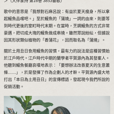
＞（大伴家持 第16巻 3853番歌）
歌中的意思是「我想對石麻呂說：有益於夏天瘦身，所以拿
起鰻魚品嚐吧。」至於鰻魚的「蒲燒」一詞的由來，則要等
到時代更後的室町時代末期。在當時，烹調鰻魚的方式非常
豪邁，把切成大塊的鰻魚做成串燒。雖然眾說紛紜，但據說
因其形狀類似植物的「香蒲花」，因而取名為「蒲燒」。
關於土用丑日食用鰻魚的習慣，最有力的說法是這種習慣始
於江戶時代。江戶時代中期的蘭學者平賀源內為其發案人。
他聽到鰻魚餐廳哀嘆地表示：「要想辦法改善夏天的生意蕭
條……」，於是發揮了作為企劃人的才幹。平賀源內盛大地
打出「本日為土用丑日」的宣傳標語，發起現今我們所說的
促銷活動。