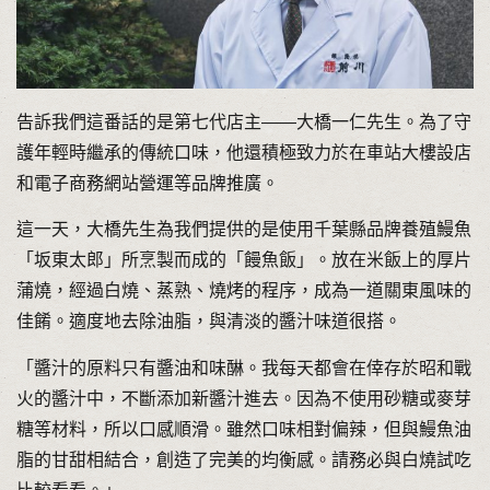
告訴我們這番話的是第七代店主——大橋一仁先生。為了守
護年輕時繼承的傳統口味，他還積極致力於在車站大樓設店
和電子商務網站營運等品牌推廣。
這一天，大橋先生為我們提供的是使用千葉縣品牌養殖鰻魚
「坂東太郎」所烹製而成的「饅魚飯」。放在米飯上的厚片
蒲燒，經過白燒、蒸熟、燒烤的程序，成為一道關東風味的
佳餚。適度地去除油脂，與清淡的醬汁味道很搭。
「醬汁的原料只有醬油和味醂。我每天都會在倖存於昭和戰
火的醬汁中，不斷添加新醬汁進去。因為不使用砂糖或麥芽
糖等材料，所以口感順滑。雖然口味相對偏辣，但與鰻魚油
脂的甘甜相結合，創造了完美的均衡感。請務必與白燒試吃