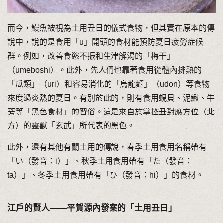
而今，鰻魚被視為土用丑日的儀式食物，但其實在原本的傳
說中，說的是食用「u」開頭的食材能預防夏日疲勞症候
群。例如，改善食慾不振和生津解渴的「梅干」
（umeboshi）。此外，先人們也靠著食用從體內排熱的
「瓜類」（uri）和容易消化的「烏龍麵」（udon）等食物
來度過炎熱的夏日。有別於此的，則有食用蜆貝、泥鰍、牛
蒡等「黑色食材」的習俗。這是來自於掌控丑對應方位（北
方）的靈獸「玄武」所代表的黑色。
此外，還有其他有關土用的傳說，春季土用食用名稱帶有
「い（發音：i）」、秋季土用食用帶有「た（發音：
ta）」、冬季土用食用帶有「ひ（發音：hi）」的食材。
江戶的賢人——平賀源內發案的「土用丑日」