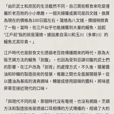
「由於武士和庶民的生活截然不同，自己買些輕食來吃是僅
屬於老百姓的小小樂趣。一個天婦羅或壽司是四文錢，換算
為現在的價格為100日圓左右。蒲燒為八文錢，價錢稍微貴
了一點。當時，在江戶似乎也能捕獲到大量的鰻魚，說起
“江戶前”指的就是蒲燒。據說產自深川和玉川（多摩川）的
鰻魚尤其珍貴。」
江戶時代也是飲食文化透過老百姓傳播開來的時代。原為大
阪烹調方法的鰻魚「剖腹」，也因為受到忌諱切腹的武士們
的影響，在江戶改為「剖背」的處理方式。不久後，隨著醬
油和砂糖的製造技術的發展，餐廳之間也全面展開競爭。從
以醬油為基底的清爽調味，轉變成使用甜辣的醬料，將味道
昇華至接近現代的口味。
「與現代不同的是，那個時代沒有電視，也沒有網路。烹調
方法和製造技術是透過口耳相傳的方式傳播的，經過了大約