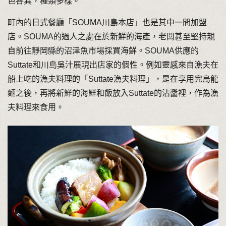
色各異，種類多樣。
町內的日式餐廳「SOUMA川島本店」也是其中一間加盟
店。SOUMA的過人之處在於新鮮的海產，老闆甚至堅持親
自前往靜岡縣的沼津魚市場採買海鮮。SOUMA供應的
Suttate和川島吳汁展現出店家的個性。例如靈感來自漁夫在
船上吃的漁夫料理的「Suttate漁夫料理」，是在享用完烏龍
麵之後，再將新鮮的海鮮和飯放入Suttate的沾醬裡，作為漁
夫料理來食用。