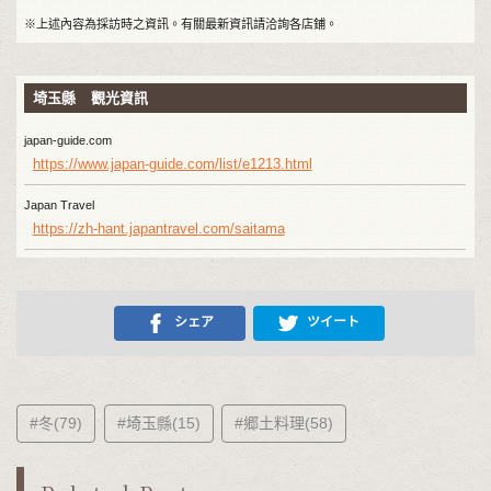
※上述內容為採訪時之資訊。有關最新資訊請洽詢各店鋪。
埼玉縣 觀光資訊
japan-guide.com
https://www.japan-guide.com/list/e1213.html
Japan Travel
https://zh-hant.japantravel.com/saitama
シェア
ツイート
#冬(79)
#埼玉縣(15)
#郷土料理(58)