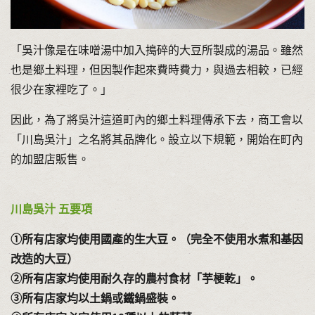
「吳汁像是在味噌湯中加入搗碎的大豆所製成的湯品。雖然
也是鄉土料理，但因製作起來費時費力，與過去相較，已經
很少在家裡吃了。」
因此，為了將吳汁這道町內的鄉土料理傳承下去，商工會以
「川島吳汁」之名將其品牌化。設立以下規範，開始在町內
的加盟店販售。
川島吳汁 五要項
①所有店家均使用國產的生大豆。（完全不使用水煮和基因
改造的大豆）
②所有店家均使用耐久存的農村食材「芋梗乾」。
③所有店家均以土鍋或鐵鍋盛裝。