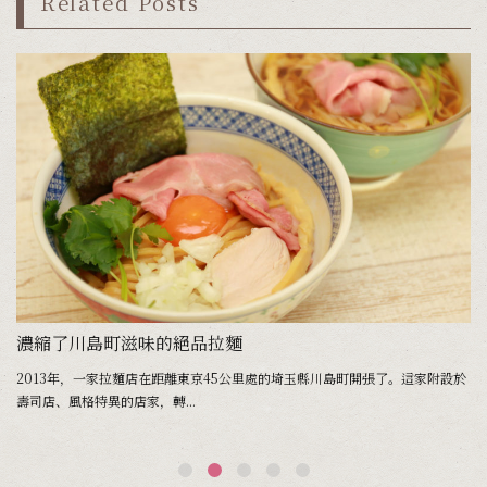
Related Posts
濃縮了川島町滋味的絕品拉麵
風
2013年，一家拉麵店在距離東京45公里處的埼玉縣川島町開張了。這家附設於
距
壽司店、風格特異的店家，轉...
佔