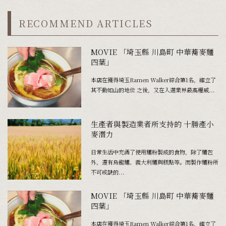
RECOMMEND ARTICLES
MOVIE 「埼玉縣 川島町 中華蕎麥麵
四葉」
本店在獲得埼玉Ramen Walker綜合第1名，確立了
其不動如山的地位 之後，又在入選業界最高權威...
生產者與製造業者所支持的 十勝產小
麥潛力
日常生活中充滿了使用麵粉製成的食物，除了麵包
外，還有烏龍麵、義大利麵與糕點等。而製作麵粉所
不可或缺的...
MOVIE 「埼玉縣 川島町 中華蕎麥麵
四葉」
本店在獲得埼玉Ramen Walker綜合第1名，確立了