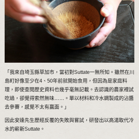
「我來自埼玉縣草加市，當初對Suttate一無所知。雖然在川
島町好像至少在4、50年前就開始食用，但因為是家庭料
理，即使查閱歷史資料也幾乎毫無記載。去認識的農家裡試
吃過，卻覺得索然無味……。單以材料和冷水調製成的沾醬
去參賽，感覺不太有贏面。」
因此安達先生歷經反覆的失敗與嘗試，研發出以高湯取代冷
水的嶄新Suttate。