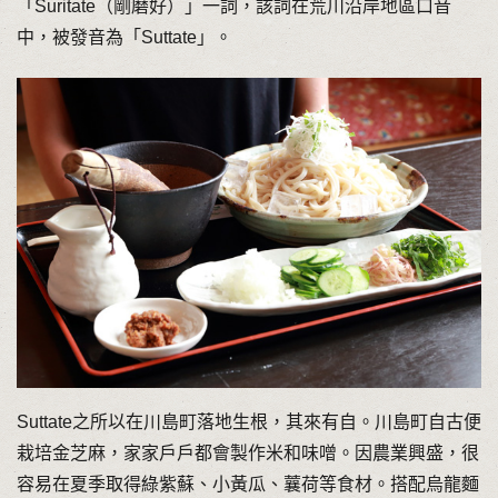
「Suritate（剛磨好）」一詞，該詞在荒川沿岸地區口音
中，被發音為「Suttate」。
Suttate之所以在川島町落地生根，其來有自。川島町自古便
栽培金芝麻，家家戶戶都會製作米和味噌。因農業興盛，很
容易在夏季取得綠紫蘇、小黃瓜、蘘荷等食材。搭配烏龍麵