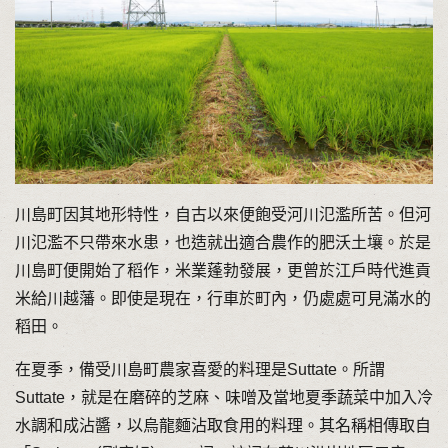
川島町因其地形特性，自古以來便飽受河川氾濫所苦。但河
川氾濫不只帶來水患，也造就出適合農作的肥沃土壤。於是
川島町便開始了稻作，米業蓬勃發展，更曾於江戶時代進貢
米給川越藩。即使是現在，行車於町內，仍處處可見滿水的
稻田。
在夏季，備受川島町農家喜愛的料理是Suttate。所謂
Suttate，就是在磨碎的芝麻、味噌及當地夏季蔬菜中加入冷
水調和成沾醬，以烏龍麵沾取食用的料理。其名稱相傳取自