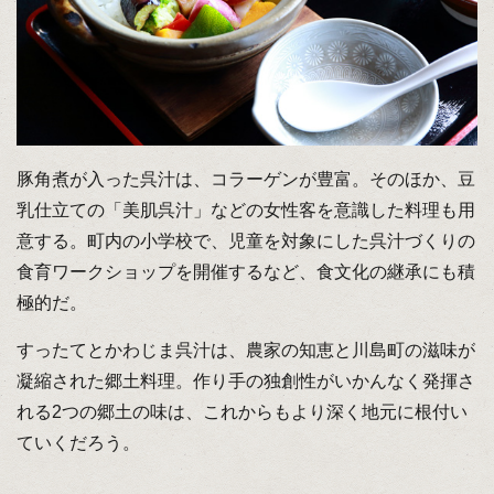
豚角煮が入った呉汁は、コラーゲンが豊富。そのほか、豆
乳仕立ての「美肌呉汁」などの女性客を意識した料理も用
意する。町内の小学校で、児童を対象にした呉汁づくりの
食育ワークショップを開催するなど、食文化の継承にも積
極的だ。
すったてとかわじま呉汁は、農家の知恵と川島町の滋味が
凝縮された郷土料理。作り手の独創性がいかんなく発揮さ
れる2つの郷土の味は、これからもより深く地元に根付い
ていくだろう。