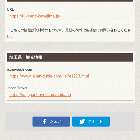
URL
https://kj-brand-kawajima.jp/
※こちらの情報は取材時のものです。最新の情報は各店舗にお問い合わせくださ
い。
埼玉県 観光情報
japan-guide.com
https://www.japan-guide.com/list/e1213.html
Japan Travel
https://ja.japantravel.com/saitama
シェア
ツイート