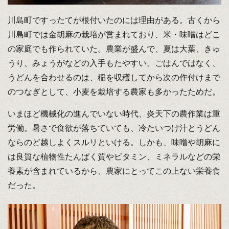
川島町ですったてが根付いたのには理由がある。古くから
川島町では金胡麻の栽培が営まれており、米・味噌はどこ
の家庭でも作られていた。農業が盛んで、夏は大葉、きゅ
うり、みょうがなどの入手もたやすい。ごはんではなく、
うどんを合わせるのは、稲を収穫してから次の作付けまで
のつなぎとして、小麦を栽培する農家も多かったためだ。
いまほど機械化の進んでいない時代、炎天下の農作業は重
労働。暑さで食欲が落ちていても、冷たいつけ汁とうどん
ならのど越しよくスルリといける。しかも、味噌や胡麻に
は良質な植物性たんぱく質やビタミン、ミネラルなどの栄
養素が含まれているから、農家にとってこの上ない栄養食
だった。