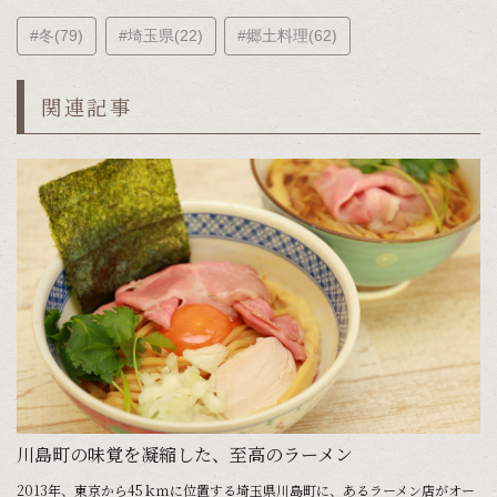
#冬(79)
#埼玉県(22)
#郷土料理(62)
関連記事
川島町の味覚を凝縮した、至高のラーメン
風
2013年、東京から45ｋｍに位置する埼玉県川島町に、あるラーメン店がオー
都