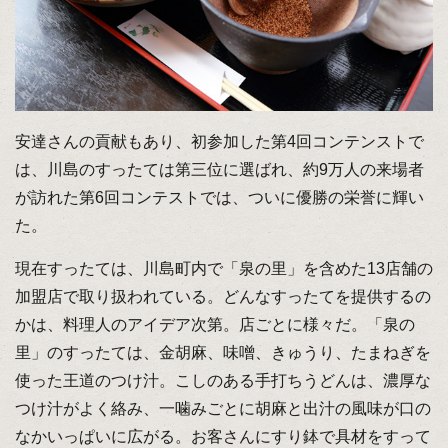
安達さんの貢献もあり、初参加した第4回コンテンストで
は、川島のすったては第三位に選ばれ、約9万人の来場者
が訪れた第6回コンテストでは、ついに優勝の栄誉に輝い
た。
現在すったては、川島町内で「泉の里」を含めた13店舗の
加盟店で取り扱われている。どんなすったてを提供するの
かは、料理人のアイデア次第。店ごとに様々だ。「泉の
里」のすったては、金胡麻、味噌、きゅうり、たまねぎを
使った王道のつけ汁。こしのある手打ちうどんは、濃厚な
つけ汁がよく絡み、一噛みごとに胡麻と出汁の風味が口の
なかいっぱいに広がる。お客さんにすり鉢で具材をすって