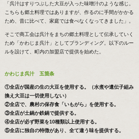
「呉汁はすりつぶした大豆が入った味噌汁のような感じ。
こちらも郷土料理ではありますが、作るのに手間がかかる
ため、昔に比べて、家庭では食べなくなってきました」。
そこで商工会は呉汁をまちの郷土料理として伝承していく
ため「かわじま呉汁」としてブランディング。以下のルー
ルを設けて、町内の加盟店で提供を始めた。
かわじま呉汁 五箇条
①全店が国産の生の大豆を使用する。（水煮や遺伝子組み
換え大豆は一切使用しない）
②全店で、農村の保存食「いもがら」を使用する。
③全店が土鍋か鉄鍋で提供する。
④全店が必ず野菜を10種類以上使用する。
⑤全店に独自の特徴があり、全て違う味を提供する。