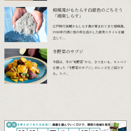
相模湾がもたらす白銀色のごちそう
「湘南しらす」
江戸時代後期からしらす漁が営まれてきた相模湾。
1980年代頃に地の利を活かした直売スタイルを確
立して...
冬野菜のサブジ
今回は、冬の“旬野菜”から、さつまいも、キャベツ
を使った「冬野菜のサブジ」のレシピをご紹介す
る。スパ...