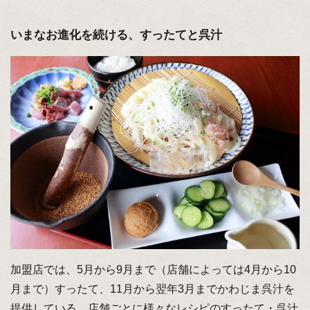
いまなお進化を続ける、すったてと呉汁
加盟店では、5月から9月まで（店舗によっては4月から10
月まで）すったて、11月から翌年3月までかわじま呉汁を
提供している。店舗ごとに様々なレシピのすったて・呉汁