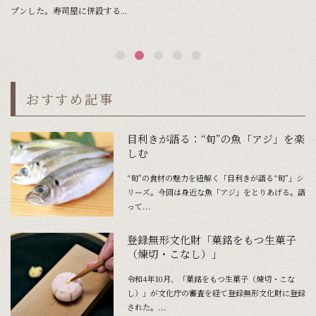
プンした。寿司屋に併設する...
わ
おすすめ記事
目利きが語る：“旬”の魚「アジ」を楽
しむ
“旬”の食材の魅力を紐解く「目利きが語る“旬”」シ
リーズ。今回は身近な魚「アジ」をとりあげる。語
って...
登録無形文化財「菓銘をもつ生菓子
（煉切・こなし）」
令和4年10月、「菓銘をもつ生菓子（煉切・こな
し）」が文化庁の審査を経て登録無形文化財に登録
された。...