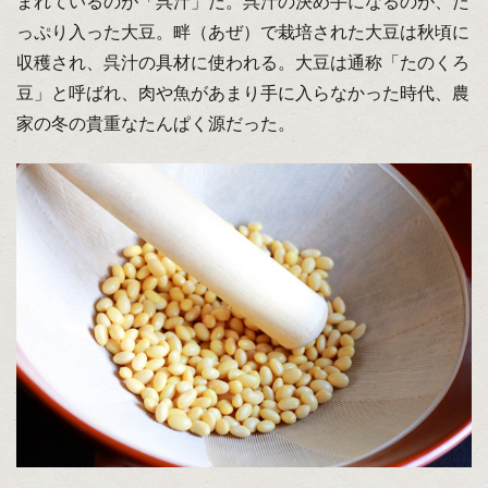
まれているのが「呉汁」だ。呉汁の決め手になるのが、た
っぷり入った大豆。畔（あぜ）で栽培された大豆は秋頃に
収穫され、呉汁の具材に使われる。大豆は通称「たのくろ
豆」と呼ばれ、肉や魚があまり手に入らなかった時代、農
家の冬の貴重なたんぱく源だった。