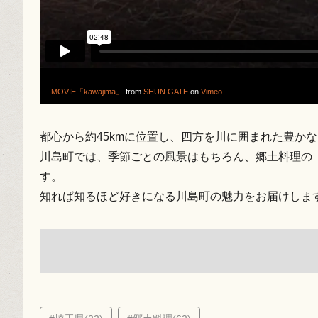
MOVIE「kawajima」
from
SHUN GATE
on
Vimeo
.
都心から約45kmに位置し、四方を川に囲まれた豊か
川島町では、季節ごとの風景はもちろん、郷土料理の
す。
知れば知るほど好きになる川島町の魅力をお届けしま