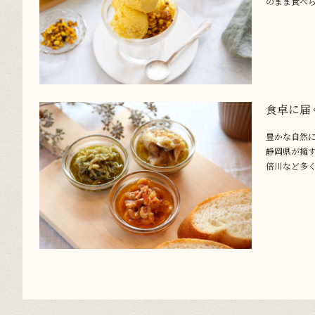
のまま食べら.
食卓に届
豊かな自然
静岡県が擁
倍川など多く.