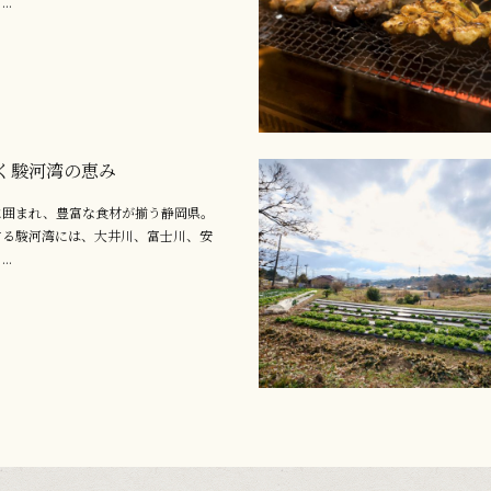
..
く駿河湾の恵み
に囲まれ、豊富な食材が揃う静岡県。
する駿河湾には、大井川、富士川、安
..