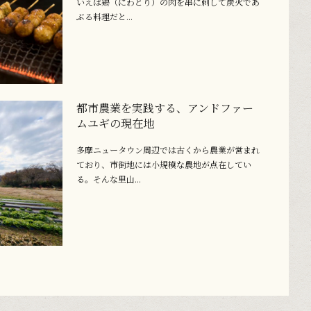
いえば鶏（にわとり）の肉を串に刺して炭火であ
ぶる料理だと...
都市農業を実践する、アンドファー
ムユギの現在地
多摩ニュータウン周辺では古くから農業が営まれ
ており、市街地には小規模な農地が点在してい
る。そんな里山...