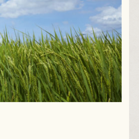
郷土の
食材や調