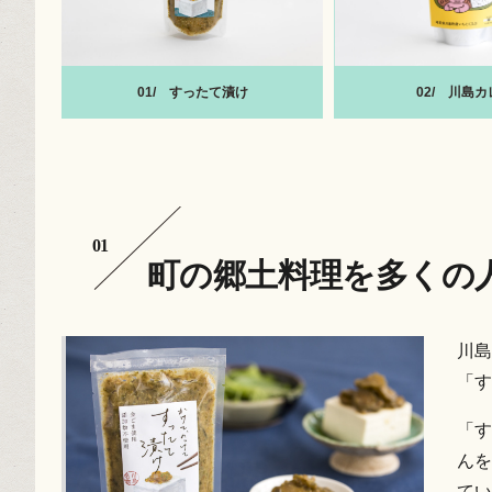
01/
すったて漬け
02/
川島カ
町の郷土料理を多くの
川島
「す
「す
んを
てい