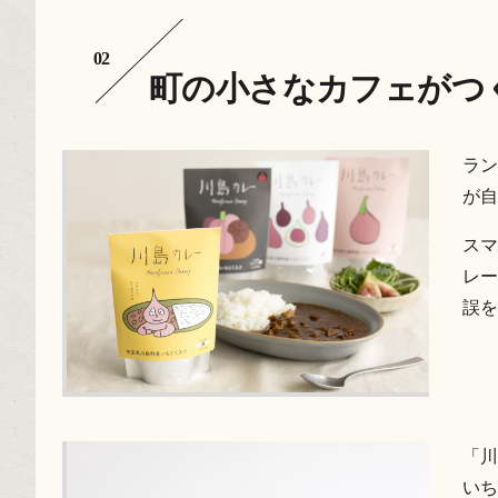
町の小さなカフェがつ
ラン
が自
スマ
レー
誤を
「川
いち