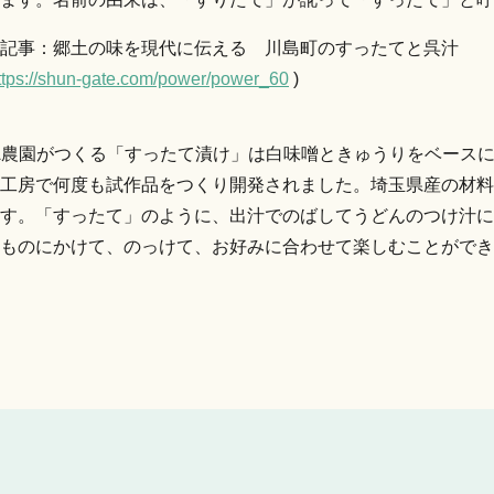
記事：郷土の味を現代に伝える 川島町のすったてと呉汁
ttps://shun-gate.com/power/power_60
)
A農園がつくる「すったて漬け」は白味噌ときゅうりをベース
工房で何度も試作品をつくり開発されました。埼玉県産の材料
す。「すったて」のように、出汁でのばしてうどんのつけ汁に
ものにかけて、のっけて、お好みに合わせて楽しむことができ