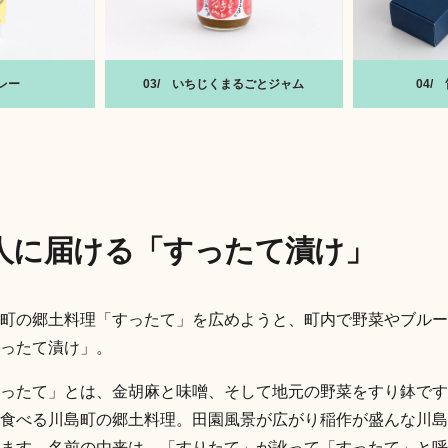
レー
03/
いちじくまるごとジャム
04/
人に届ける
「すったて漬け」
町の郷土料理「すったて」を広めようと、町内で野菜やブルー
ったて漬け」。
ったて」とは、金胡麻と味噌、そして地元の野菜をすり鉢です
食べる川島町の郷土料理。田園風景が広がり稲作が盛んな川島
ます。名前の由来は、「すりたて」が訛って「すったて」と