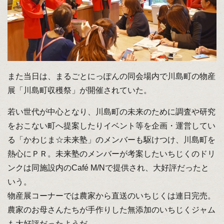
また当日は、まるごとにっぽんの同会場内で川島町の物産
展「川島町収穫祭」が開催されていた。
若い世代が中心となり、川島町の未来のために調査や研究
をおこない町へ提案したりイベント等を企画・運営してい
る「かわじま☆未来塾」のメンバーも駆けつけ、川島町を
熱心にＰＲ。未来塾のメンバーが考案したいちじくのドリ
ンクは同施設内のCafé M/Nで提供され、大好評だったと
いう。
物産展コーナーでは農家から直送のいちじくは連日完売。
農家のお母さんたちが手作りした無添加のいちじくジャム
も大好評だったようだ。