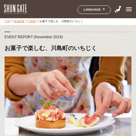
menu
LANGUAGE
TOP
>
地域特集
>
川島町
>
お菓子で楽しむ、川島町のいちじく
EVENT REPORT (November 2018)
お菓子で楽しむ、川島町のいちじく