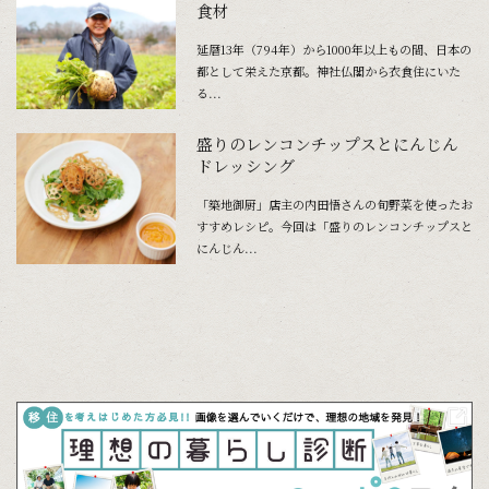
食材
延暦13年（794年）から1000年以上もの間、日本の
都として栄えた京都。神社仏閣から衣食住にいた
る...
盛りのレンコンチップスとにんじん
ドレッシング
「築地御厨」店主の内田悟さんの旬野菜を使ったお
すすめレシピ。今回は「盛りのレンコンチップスと
にんじん...