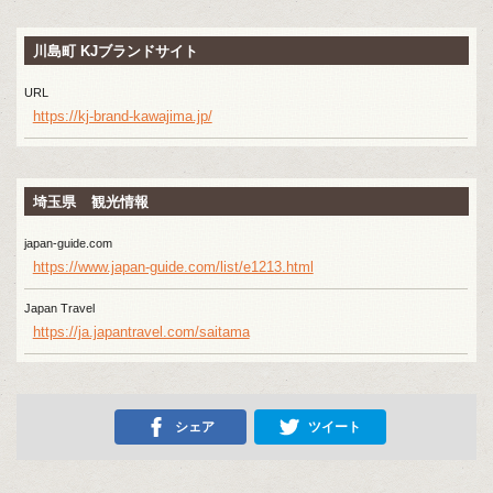
川島町 KJブランドサイト
URL
https://kj-brand-kawajima.jp/
埼玉県 観光情報
japan-guide.com
https://www.japan-guide.com/list/e1213.html
Japan Travel
https://ja.japantravel.com/saitama
シェア
ツイート