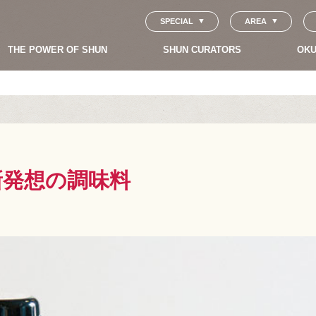
SPECIAL
AREA
THE POWER OF SHUN
SHUN CURATORS
OKU
新発想の調味料