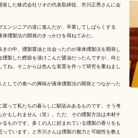
開発した株式会社リオの代表取締役、市川正秀さんに会
びエンジニアの道に進んだが、卒業してしばらくする
液体燻製法の開発のきっかけを尋ねてみた。
歩きの中、燻製醤油と出会ったのが液体燻製法を開発し
は燻製した鰹節を漬けこんだ醤油だったんですが、何と
してね。そこからは色んな装置を作って研究を重ねまし
人としての食への興味が液体燻製法の開発とつながった
に渡って私たちの暮らしに馴染みあるものです。そう考
もかもしれません（笑）。ただ、その燻製方法は木材チ
かるものです。多くの人に好まれている燻製の香りをも
思っています」と市川さんは燻製の魅力と可能性を教え