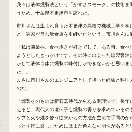
我々は液体燻製法という「かずさスモーク」の技術を
うため、千葉県木更津市を訪れた。
市川さんは生まれ育った木更津の高校で機械工学を学
と、実家が営む飲食店を引継いだという。市川さんに
「私は職業柄、食べ歩きが好きでして。ある時、食べ
ようとしたきっかけです。その時に出会った燻製醤油
かして液体自体に燻製の味付けができないかと思いま
た」。
まさに市川さんのエンジニアとして培った経験と料理
のだ。
「燻製そのものは新石器時代からある調理法で、長年
えると、現代人の遺伝子も燻製の香りを求めているの
ップと火や煙を使う従来からの方法が主流で手間のか
っと手軽に楽しむためにはまだ色んな可能性があると