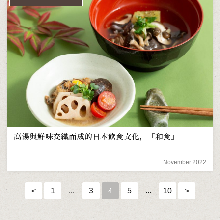
高湯與鮮味交織而成的日本飲食文化，「和食」
November 2022
<
1
...
3
4
5
...
10
>