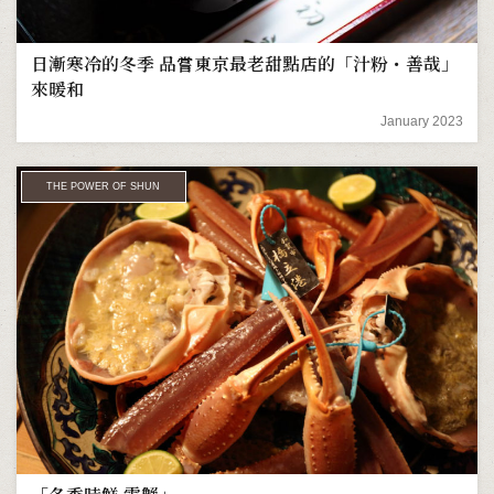
日漸寒冷的冬季 品嘗東京最老甜點店的「汁粉・善哉」
來暖和
January 2023
THE POWER OF SHUN