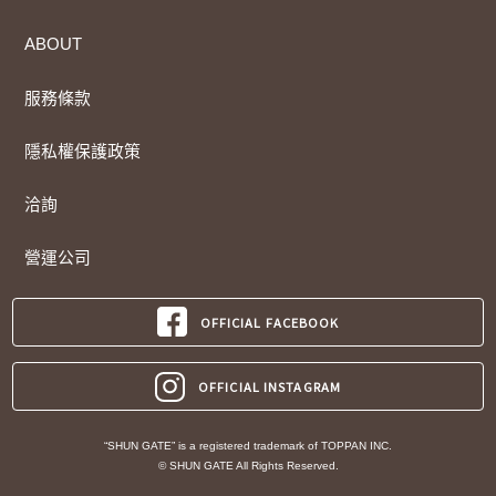
ABOUT
服務條款
隱私權保護政策
洽詢
營運公司
OFFICIAL FACEBOOK
OFFICIAL INSTAGRAM
“SHUN GATE” is a registered trademark of TOPPAN INC.
© SHUN GATE All Rights Reserved.