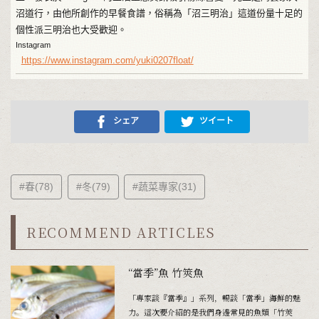
沼道行，由他所創作的早餐食譜，俗稱為「沼三明治」這道份量十足的
個性派三明治也大受歡迎。
Instagram
https://www.instagram.com/yuki0207float/
シェア
ツイート
#春(78)
#冬(79)
#蔬菜專家(31)
RECOMMEND ARTICLES
“當季”魚 竹筴魚
「專家談『當季』」系列，暢談「當季」海鮮的魅
力。這次要介紹的是我們身邊常見的魚類「竹莢