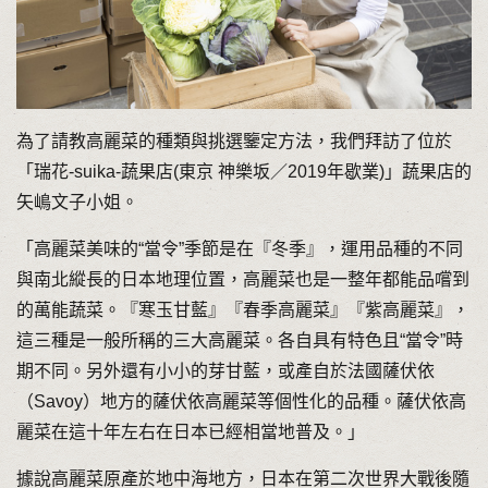
為了請教高麗菜的種類與挑選鑒定方法，我們拜訪了位於
「瑞花-suika-蔬果店(東京 神樂坂／2019年歇業)」蔬果店的
矢嶋文子小姐。
「高麗菜美味的“當令”季節是在『冬季』，運用品種的不同
與南北縱長的日本地理位置，高麗菜也是一整年都能品嚐到
的萬能蔬菜。『寒玉甘藍』『春季高麗菜』『紫高麗菜』，
這三種是一般所稱的三大高麗菜。各自具有特色且“當令”時
期不同。另外還有小小的芽甘藍，或產自於法國薩伏依
（Savoy）地方的薩伏依高麗菜等個性化的品種。薩伏依高
麗菜在這十年左右在日本已經相當地普及。」
據說高麗菜原產於地中海地方，日本在第二次世界大戰後隨