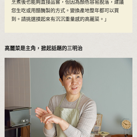
烹煮後也能夠直接品嘗，但因為顏色容易脫落，建議
您生吃或用醋醃製的方式。變換產地整年都可以買
到。請挑選摸起來有沉沉重量感的高麗菜。」
高麗菜是主角，掀起話題的三明治