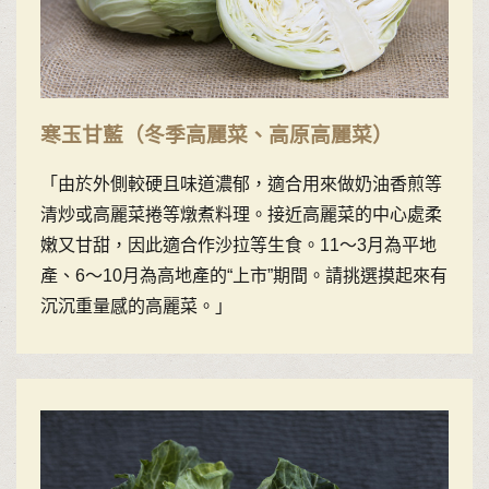
寒玉甘藍（冬季高麗菜、高原高麗菜）
「由於外側較硬且味道濃郁，適合用來做奶油香煎等
清炒或高麗菜捲等燉煮料理。接近高麗菜的中心處柔
嫩又甘甜，因此適合作沙拉等生食。11〜3月為平地
產、6〜10月為高地產的“上市”期間。請挑選摸起來有
沉沉重量感的高麗菜。」