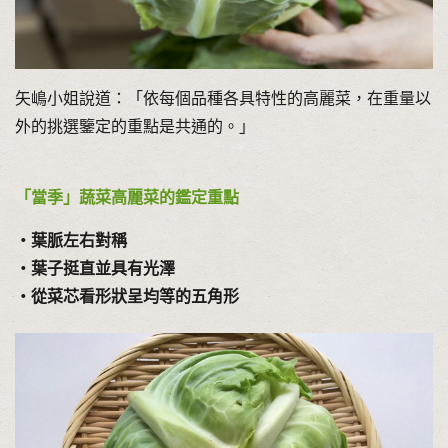
矢嶋小姐說道：「依每個品種各具特性的高麗菜，在重量以
外的挑選鑒定的重點是共通的。」
「當季」蔬菜高麗菜的鑑定重點
・葉脈左右對稱
・葉子挺直並具有光澤
・從菜芯看形狀呈均等的五角形