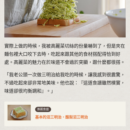
實際上做的時候，我被高麗菜切絲的份量嚇到了，但是夾在
麵包裡大口咬下去時，吃起來跟其他的食材搭配得恰到好
處。高麗菜的魅力在於味道不會過於突顯，跟什麼都很搭。
「我老公頭一次做三明治給我吃的時候，讓我感到很震驚，
不過吃起來卻非常地美味。他也說：『這道食譜雖然樸實，
味道卻很均衡調和』。」
推薦食譜
基本的沼三明治・酪梨沼三明治