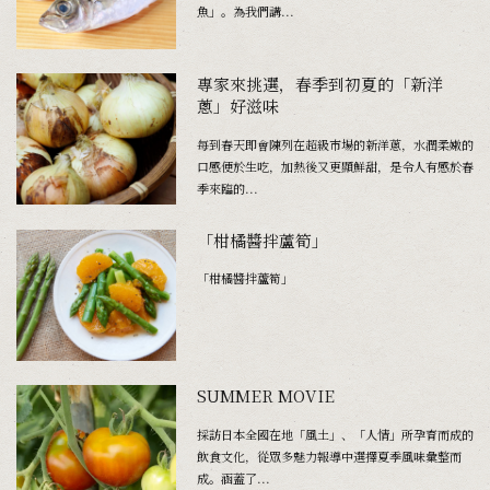
魚」。為我們講...
專家來挑選，春季到初夏的「新洋
蔥」好滋味
每到春天即會陳列在超級市場的新洋蔥，水潤柔嫩的
口感便於生吃，加熱後又更顯鮮甜，是令人有感於春
季來臨的...
「柑橘醬拌蘆筍」
「柑橘醬拌蘆筍」
SUMMER MOVIE
採訪日本全國在地「風土」、「人情」所孕育而成的
飲食文化，從眾多魅力報導中選擇夏季風味彙整而
成。涵蓋了...