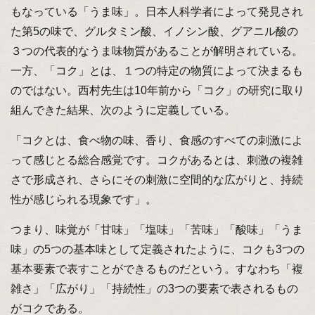
もなっている「うま味」。日本人科学者によって発見され
た第5の味で、グルタミン酸、イノシン酸、グアニル酸の
３つの代表的なうま味物質があることが解明されている。
一方、「コク」とは、１つの特定の物質によって決まるも
のではない。西村先生は10年前から「コク」の研究に取り
組んできた結果、次のように定義している。
「コクとは、食べ物の味、香り、食感のすべての刺激によ
って感じとる総合感覚です。コクがあるとは、刺激の複雑
さで形成され、さらにその刺激に空間的な広がりと、持続
性が感じられる現象です」。
つまり、味覚が「甘味」「塩味」「苦味」「酸味」「うま
味」の5つの基本味として定義されたように、コクも3つの
基本要素で表すことができるものだという。すなわち「複
雑さ」「広がり」「持続性」の3つの要素で表されるもの
がコクである。