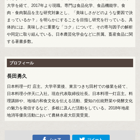
大学を経て、2017年より現職。専門は食品化学、食品機能学。食
肉・食肉製品を主な研究対象とし、「美味しさがどのような要因で決
まっているか？」を明らかにすることを目指し研究を行っている。具
体的には、美味しさに重要な「コク」について、その寄与因子の解析
や同定に取り組んでいる。日本農芸化学会などに所属。畜産食品に関
する著書多数。
プロフィール
長田勇久
日本料理一灯 店主。大学卒業後、東京つきぢ田村での修業を経て、
日本料理小伴天に入社。現在代表取締役社長。日本料理一灯店主。料
理講師や、地域の和食文化を伝える活動、愛知の伝統野菜や発酵文化
の魅力を発信するなど、多岐に及んだ活動をしている。2018年地産
地消等優良活動において農林水産大臣賞受賞。
シェア
ツイート