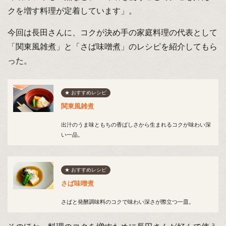
クを増す料理が定着しています」。
今回は長田さんに、コクが決め手の家庭料理の代表として
「関東風雑煮」と「さば味噌煮」のレシピを紹介してもら
った。
★ おすすめレシピ
関東風雑煮
出汁のうま味ともちの香ばしさから生まれるコクが味わい深
い一品。
★ おすすめレシピ
さば味噌煮
さばと発酵調味料のコクで味わい深さが際立つ一皿。