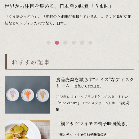
世界から注目を集める、日本発の味覚「うま味」
「うま味たっぷり」、「素材のうま味が調和しているね」。テレビ番組や雑
薩
誌などのメディアだけでなく、日常...
節
おすすめ記事
食品廃棄を減らす“ナイス”なアイスク
リーム「n!ce cream」
2023年にスイーツブランドとしてスタートした
「n!ce cream」（ナイスクリーム）は、出荷規
格...
「鯛とサツマイモの柚子味噌焼き」
「鯛とサツマイモの柚子味噌焼き」