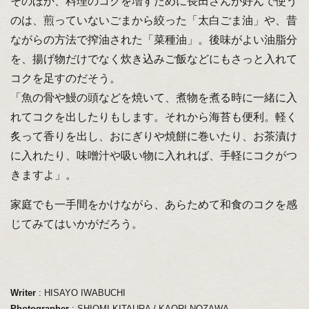
そのほか、料理のコクを増すために長田さんが好んで使う
のは、煎っていないごまから絞った「太白ごま油」や、昔
ながらの方法で搾油された「菜種油」。後味がよい油脂分
を、揚げ物だけでなく炊き込みご飯などにもさっと入れて
コクを足すのだそう。
「魚の骨や鰻の頭などを焼いて、煮物を煮る時に一緒に入
れてコクを出したりもします。それから海苔も便利。軽く
炙って香りを出し、おにぎりや焼餅に巻いたり、お茶漬け
に入れたり、味噌汁や吸い物に入れれば、手軽にコクがつ
きますよ」。
家庭でも一手間をかけながら、あらためて和食のコクを感
じてみてはいかがだろう。
Writer
: HISAYO IWABUCHI
Photographer
: SHIOMI KITAURA / KAORI NOZAWA