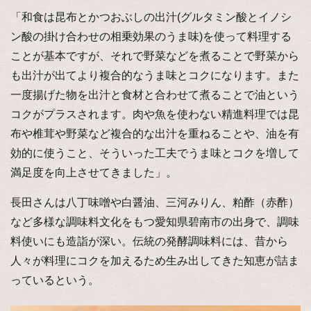
「和食は昆布とかつおぶしの出汁(グルタミン酸とイノシ
ン酸の掛け合わせの相乗効果のうま味)を使って料理する
ことが基本ですが、それで野菜などを煮ることで野菜から
も出汁が出てより複合的なうま味とコクになります。また
一度揚げた物を出汁と食材と合わせて煮ることで油という
コクがプラスされます。肉や魚を使わない精進料理では昆
布や椎茸や野菜など複合的な出汁を重ねることや、油を有
効的に使うこと、そういった工夫でうま味とコクを増して
満足度を向上させてきました」。
長田さんは八丁味噌や白醤油、三河みりん、粕酢（赤酢）
など多様な調味料文化をもつ愛知県碧南市の出身で、調味
料使いにも造詣が深い。伝統の発酵調味料には、昔から
人々が料理にコクを加えるため生み出してきた知恵が詰ま
っているという。