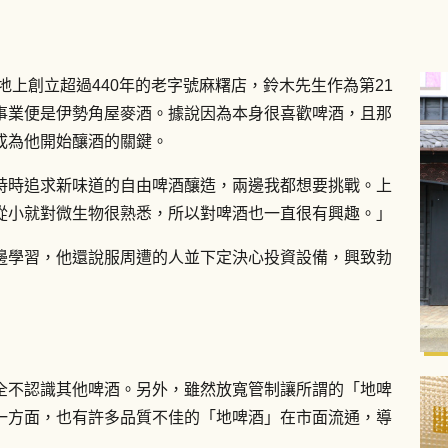
地上創立超過440年的老字號麻糬店，鈴木先生作為第21
事業便是伊勢角屋麥酒。據說因為本身很喜歡啤酒，且那
成為他開始釀酒的關鍵。
時時追求新味道的自由啤酒釀造，兩邊我都想要挑戰。上
從小就對微生物很熟悉，所以對啤酒也一直很有興趣。」
邊學習，他還說服周遭的人並下定決心投資設備，興致勃
全不認識其他啤酒。另外，雖然放寬管制讓所謂的「地啤
一方面，也有許多品質不佳的「地啤酒」在市面流通，導