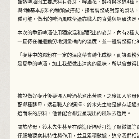
釀造啤酒的主要原料有麥芽、啤酒花、酵母與水這4種
與4種基本原料的種類做搭配，接著調整成對應的製法
種可能，做出的啤酒風味全憑靠職人的直覺與經驗決定
本次的季節啤酒使用獨家混和調配出的麥芽，內有2種
一直待在桶邊勤勞地測量桶內的溫度，並一邊調整糖化
「麥芽中的澱粉在一定的溫度帶會轉化成糖，而讓澱粉
是夏季的啤酒，加上我想做出清爽的風味，所以會煮得
據說做好麥汁後要混入啤酒花煮出苦味，之後加入酵母
配哪種酵母，端看職人的選擇。鈴木先生總是備存超過
選而來的原料，他會配合想要呈現出的風味去選用。
關於酵母，鈴木先生甚至在釀造所隔壁打造了顯微鏡等
仔細地觀察其特性與作用，並且累積數據，這令我們相