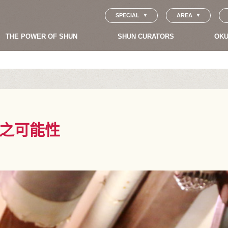
SPECIAL
AREA
THE POWER OF SHUN
SHUN CURATORS
OKU
之可能性