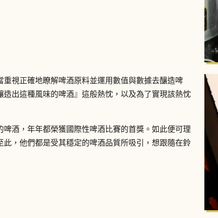
當重視正確地瞭解啤酒原料並運用數值與數據去釀造啤
釀造出這種風味的啤酒』這般熱忱，以及為了實現該熱忱
的啤酒，年年都榮獲國際性啤酒比賽的首獎。如此便可理
至此，他們都是受其穩定的啤酒品質所吸引，想跟隨在鈴