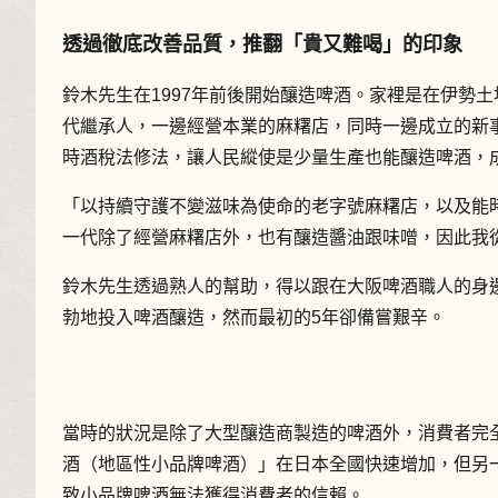
透過徹底改善品質，推翻「貴又難喝」的印象
鈴木先生在1997年前後開始釀造啤酒。家裡是在伊勢土
代繼承人，一邊經營本業的麻糬店，同時一邊成立的新
時酒稅法修法，讓人民縱使是少量生產也能釀造啤酒，
「以持續守護不變滋味為使命的老字號麻糬店，以及能
一代除了經營麻糬店外，也有釀造醬油跟味噌，因此我
鈴木先生透過熟人的幫助，得以跟在大阪啤酒職人的身
勃地投入啤酒釀造，然而最初的5年卻備嘗艱辛。
當時的狀況是除了大型釀造商製造的啤酒外，消費者完
酒（地區性小品牌啤酒）」在日本全國快速增加，但另
致小品牌啤酒無法獲得消費者的信賴。