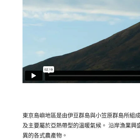
東京島嶼地區是由伊豆群島與小笠原群島所組
及主要屬於亞熱帶型的溫暖氣候。 沿岸漁業興
異的各式農產物。