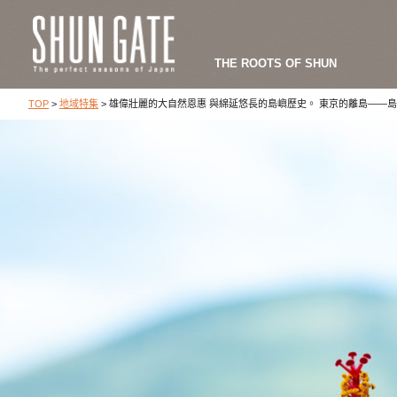
THE ROOTS OF SHUN
TOP
>
地域特集
>
雄偉壯麗的大自然恩惠 與綿延悠長的島嶼歷史。 東京的離島――