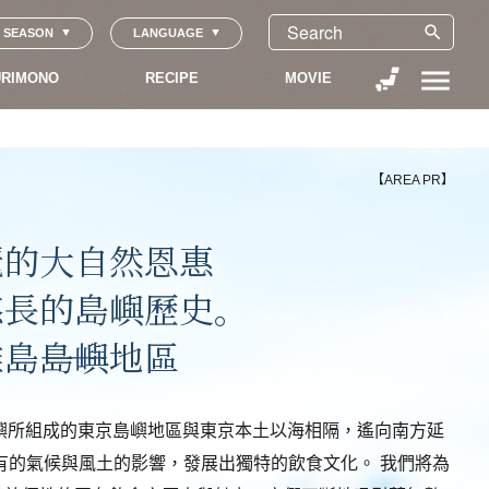
search
SEASON
LANGUAGE
menu
RIMONO
RECIPE
MOVIE
【AREA PR】
麗的大自然恩惠
悠長的島嶼歷史。
島――島嶼地區
座島嶼所組成的東京島嶼地區與東京本土以海相隔，遙向南方延
有的氣候與風土的影響，發展出獨特的飲食文化。 我們將為