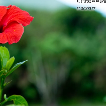
您介紹這些島嶼
的遊客造訪。