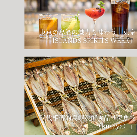
東京の島酒の魅力を味わう「東京
ISLANDS SPIRITS WEEK」
代代相傳的島嶼發酵食品「臭魚乾
（kusaya）」