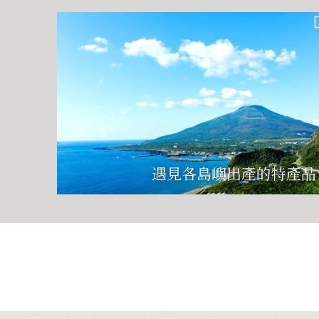
遇見各島嶼出產的特產品