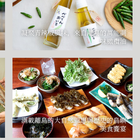
凝聚青辣椒風味，來自離島的萬能調
味橄欖油
滿載離島的大自然恩惠與歷史的島嶼
美食饗宴