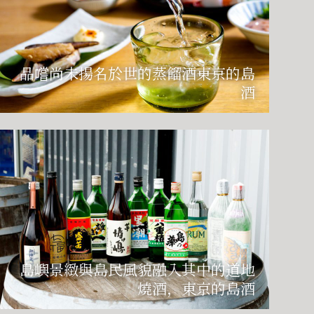
品嚐尚未揚名於世的蒸餾酒――東京的島
酒
島嶼景緻與島民風貌融入其中的道地
燒酒，東京的島酒