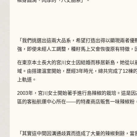
椒身圓潤、肉厚的「八丈品系」。
「我們挑選出這兩大品系，希望打造出得以顯現兩者優
強，即使未經人工調整，種籽馬上又會恢復原有特徵，
在東京本土長大的宮川女士因結婚而移居新島，她從以前
域。由搭建溫室開始，歷經3年時光，總共完成了12棟
上軌道。
2003年，宮川女士開始著手進行島辣椒的栽培。這是
區的客船航運中心所在――的特產商店販售一味辣椒粉
「其實這中間因溝通歧異而造成了大量的辣椒剩餘，當