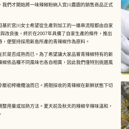
，我們才開始將一味辣椒粉納入宮川農園的銷售商品正式
但基於宮川女士希望從生產到加工的一連串流程都由自家
與改良後，終於在2007年具備了自家生產的條件，推出
時，便堅持採用新島所產的青辣椒作為原料。
在於是否成熟而已。為了希望讓大家品嘗青辣椒特有的新
辣椒依品種不同風味也各自相異，因此我們僅特別挑選風
冷壓初榨橄欖油而已。將剛採收的青辣椒在新鮮狀態下切
調整用量或加熱方法。夏天前及秋天的辣椒辛辣味溫和，
。