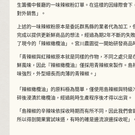
生籌備中餐廳的一味辣椒粉訂單。在這樣的因緣際會下
對外銷售」。
上述的一味辣椒粉原本是委託群馬縣的業者代為加工，
完成以提供更新鮮商品的想法，經過為期2年不斷的失敗
了現今的「辣椒橄欖油」。宮川農園從一開始研發商品
「青辣椒與紅辣椒原本就是同樣的作物，不同之處只是
鮮風味，因此『辣椒橄欖油』僅採用青辣椒來製作。島
味強烈，外型細長而肉薄的青辣椒。」
「辣椒橄欖油」的原料極為簡單，僅使用島辣椒與特級
碎後浸漬於橄欖油，經過耗時生產程序後才得以出貨。
「島辣椒的辛辣味依採收時期而有所不同，因此我們會
所以得剖開果實試味道，有時的確是邊流淚邊採收呢」