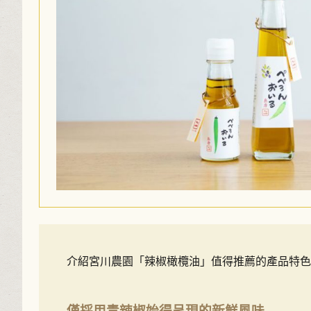
介紹宮川農園「辣椒橄欖油」值得推薦的產品特色
僅採用青辣椒始得呈現的新鮮風味