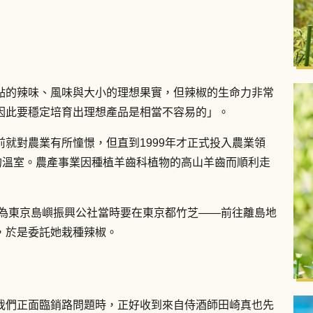
點的辣味、風味與大小的理想果實，但辣椒的生命力非常
因此要穩定培育出理想產品是相當不容易的」。
就對農業有所憧憬，但直到1999年才正式投入農業領
的溫室。農產事業因種植羊齒科植物的高山羊齒而順利走
因為東京島嶼振興公社當時要在東京都竹芝――前往離島地
，於是委託她栽種辣椒。
我們正面臨銷路問題時，正好收到來自侍酒師田崎真也先