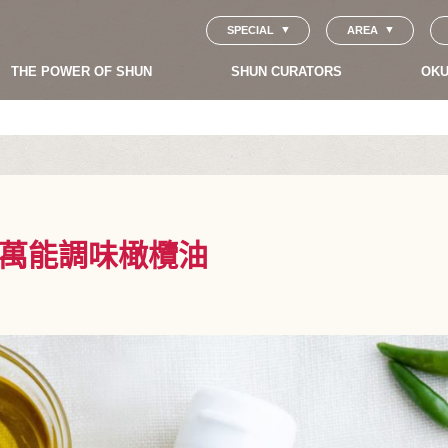
SPECIAL
AREA
THE POWER OF SHUN
SHUN CURATORS
OKU
萬能調味橄欖油