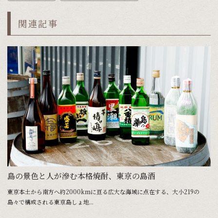
関連記事
島の景色と人が滲む本格焼酎、東京の島酒
き
東京本土から南方へ約2000kmに亘る広大な海域に点在する、大小219の
東
島々で構成される東京島しょ地...
島