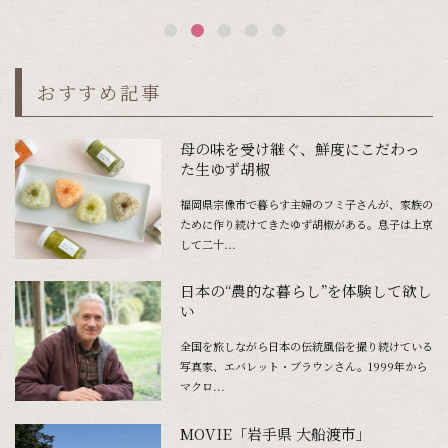
おすすめ記事
母の味を受け継ぐ、鮮度にこだわっ
た生ゆず胡椒
福岡県宗像市で暮らす主婦のフミ子さんが、家族の
ために作り続けてきたゆず胡椒がある。息子は上京
して二十...
日本の“農的な暮らし”を体験して欲し
い
全国を旅しながら日本の伝統風俗を撮り続けている
写真家、エバレット・ブラウンさん。1999年から
マクロ...
MOVIE「岩手県 大船渡市」