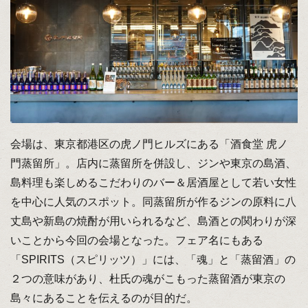
会場は、東京都港区の虎ノ門ヒルズにある「酒食堂 虎ノ
門蒸留所」。店内に蒸留所を併設し、ジンや東京の島酒、
島料理も楽しめるこだわりのバー＆居酒屋として若い女性
を中心に人気のスポット。同蒸留所が作るジンの原料に八
丈島や新島の焼酎が用いられるなど、島酒との関わりが深
いことから今回の会場となった。フェア名にもある
「SPIRITS（スピリッツ）」には、「魂」と「蒸留酒」の
２つの意味があり、杜氏の魂がこもった蒸留酒が東京の
島々にあることを伝えるのが目的だ。