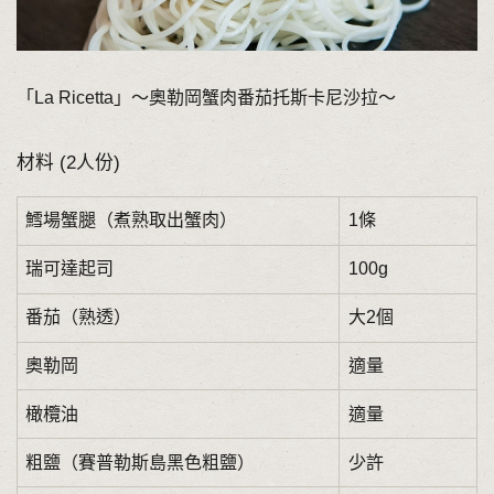
「La Ricetta」～奧勒岡蟹肉番茄托斯卡尼沙拉～
材料 (2人份)
鱈場蟹腿（煮熟取出蟹肉）
1條
瑞可達起司
100g
番茄（熟透）
大2個
奧勒岡
適量
橄欖油
適量
粗鹽（賽普勒斯島黑色粗鹽）
少許