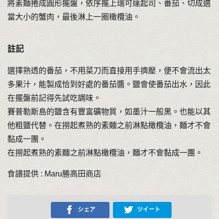
將素麵捲成圓形擺盤，依序擺上瑞可達起司、番茄、切成適
當大小的蟹肉，最後淋上一圈橄欖油。
註記
選擇熟透的番茄，不用菜刀而直接用手擠壓，便不會流出太
多果汁，能製成恰到好處的番茄醬。鹽會使番茄出水，因此
在擺盤前記得先試吃調味。
賽普勒斯島的鹽含有豐富礦物質，如墨汁一般黑。也能以其
他粗鹽代替。在撈起煮熟的素麵之前淋點橄欖油，麵才不會
黏成一團。
在撈起煮熟的素麵之前淋點橄欖油，麵才不會黏成一團。
食譜提供 : Maru勝高田商店
シェア
ツイート