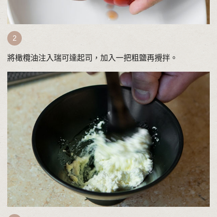
將橄欖油注入瑞可達起司，加入一把粗鹽再攪拌。