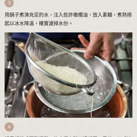
用鍋子煮沸充足的水，注入些許橄欖油，放入素麵，煮熟撈
起以冰水降溫，確實濾掉水份。