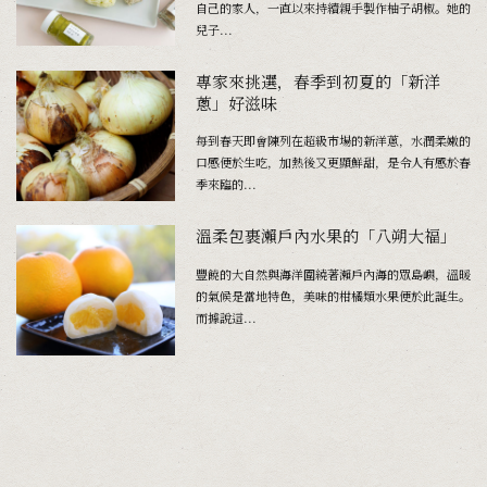
自己的家人，一直以來持續親手製作柚子胡椒。她的
兒子...
專家來挑選，春季到初夏的「新洋
蔥」好滋味
每到春天即會陳列在超級市場的新洋蔥，水潤柔嫩的
口感便於生吃，加熱後又更顯鮮甜，是令人有感於春
季來臨的...
溫柔包裹瀨戶內水果的「八朔大福」
豐饒的大自然與海洋圍繞著瀨戶內海的眾島嶼，溫暖
的氣候是當地特色，美味的柑橘類水果便於此誕生。
而據說這...