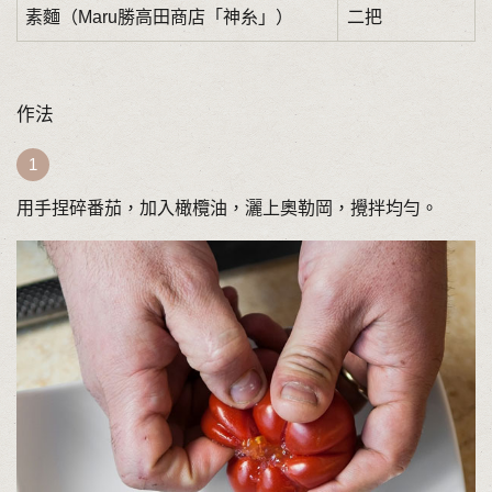
素麵（Maru勝高田商店「神糸」）
二把
作法
用手捏碎番茄，加入橄欖油，灑上奧勒岡，攪拌均勻。