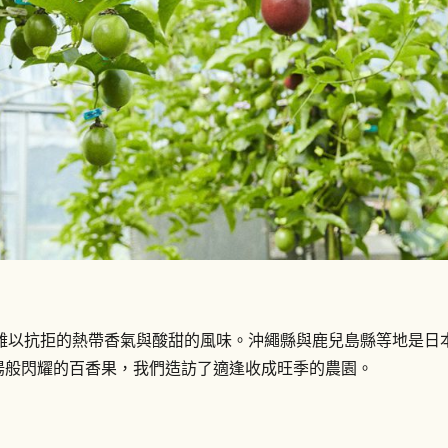
以抗拒的熱帶香氣與酸甜的風味。沖繩縣與鹿兒島縣等地是日本
陽般閃耀的百香果，我們造訪了適逢收成旺季的農園。