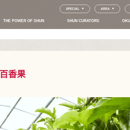
SPECIAL
AREA
THE POWER OF SHUN
SHUN CURATORS
OKU
百香果