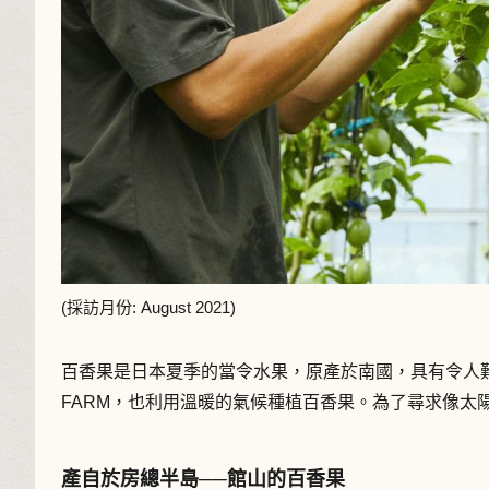
(採訪月份: August 2021)
百香果是日本夏季的當令水果，原產於南國，具有令人難
FARM，也利用溫暖的氣候種植百香果。為了尋求像太
產自於房總半島──館山的百香果