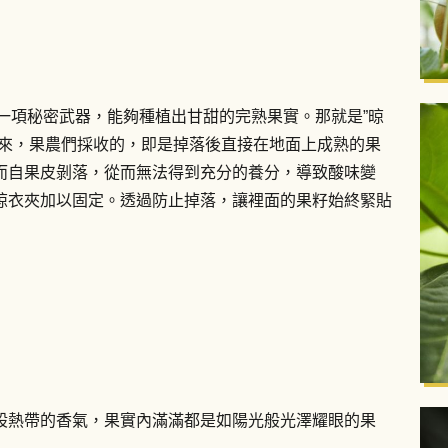
擁有一項秘密武器，能夠種植出甘甜的完熟果實。那就是”晾
下來，果農們採收的，即是掉落後直接在地面上成熟的果
而自果皮剝落，從而無法得到充分的養分，導致酸味變
晾衣夾加以固定。透過防止掉落，讓裡面的果籽始終緊貼
股熱帶的香氣，果實內滿滿都是如陽光般光澤耀眼的果