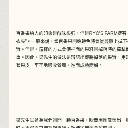
百香果給人的印象是酸味很強，但是RYO’S FARM
衣夾”。一般來說，當百香果開始轉色時會從蔓籐上掉
實。但是，這樣的方式會使裡面的果籽因掉落時的撞撃
重。因此，梁先生的做法是辨認出即將掉落的果實，用
著果皮，牢牢地吸收營養，進而成熟變甜。
梁先生試著為我們剝開一顆百香果，瞬間周圍散發出一