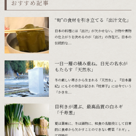
おすすめ記事
“旬”の食材を引き立てる「出汁文化」
日本の料理には「出汁」が欠かせない。汁物や煮物
の仕上がりを決めるのが「出汁」の存在だ。日本の
伝統的な...
一日一層の積み重ね。日光の名水が
もたらす「天然氷」
冬の厳しい寒さから生まれる「天然氷」。『日本書
紀』にもその存在が記され『枕草子』には今でいう
「かき氷...
目利きが選ぶ、最高品質の白ネギ
「千寿葱」
夏は薬味に、冬は鍋物に、和食の名脇役として日常
的に食卓から欠かすことのできない野菜「ネギ」。
江戸時代...