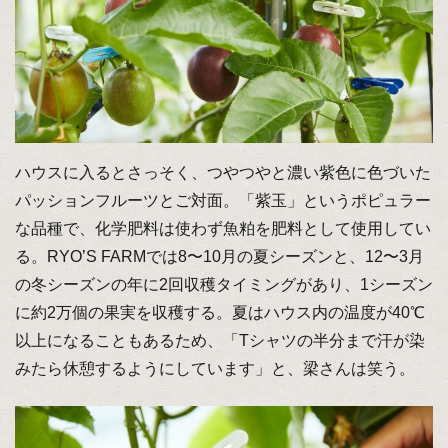
ハウスに入るとさっそく、つやつやと濃い紫色に色づいた
パッションフルーツとご対面。「紫玉」というポピュラー
な品種で、化学肥料は使わず魚粕を肥料として使用してい
る。RYO’S FARMでは8〜10月の夏シーズンと、12〜3月
の冬シーズンの年に2回収穫タイミングがあり、1シーズン
に約2万個の果実を収穫する。夏はハウス内の温度が40℃
以上になることもあるため、「Tシャツの半分まで汗が染
みたら休憩するようにしています」と、梁さんは笑う。