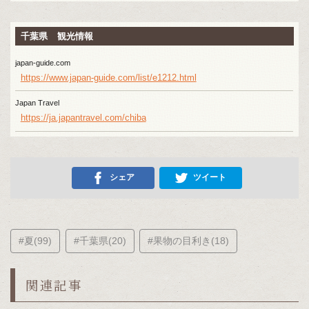
千葉県 観光情報
japan-guide.com
https://www.japan-guide.com/list/e1212.html
Japan Travel
https://ja.japantravel.com/chiba
シェア
ツイート
#夏(99)
#千葉県(20)
#果物の目利き(18)
関連記事