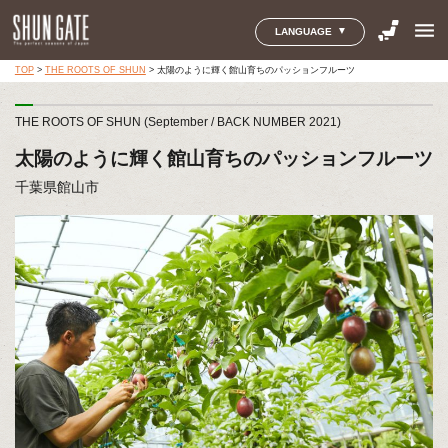
menu
LANGUAGE
TOP
>
THE ROOTS OF SHUN
>
太陽のように輝く館山育ちのパッションフルーツ
THE ROOTS OF SHUN (September / BACK NUMBER 2021)
太陽のように輝く館山育ちのパッションフルーツ
千葉県館山市