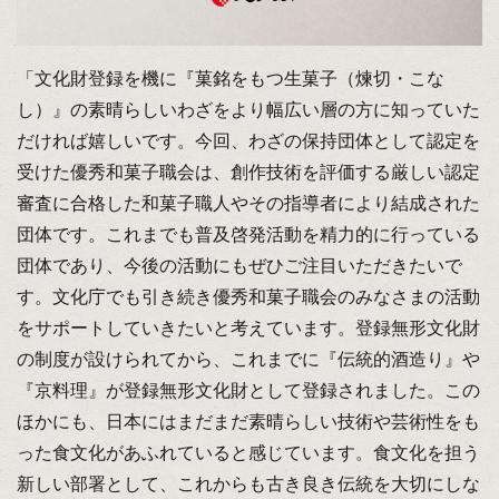
「文化財登録を機に『菓銘をもつ生菓子（煉切・こな
し）』の素晴らしいわざをより幅広い層の方に知っていた
だければ嬉しいです。今回、わざの保持団体として認定を
受けた優秀和菓子職会は、創作技術を評価する厳しい認定
審査に合格した和菓子職人やその指導者により結成された
団体です。これまでも普及啓発活動を精力的に行っている
団体であり、今後の活動にもぜひご注目いただきたいで
す。文化庁でも引き続き優秀和菓子職会のみなさまの活動
をサポートしていきたいと考えています。登録無形文化財
の制度が設けられてから、これまでに『伝統的酒造り』や
『京料理』が登録無形文化財として登録されました。この
ほかにも、日本にはまだまだ素晴らしい技術や芸術性をも
った食文化があふれていると感じています。食文化を担う
新しい部署として、これからも古き良き伝統を大切にしな