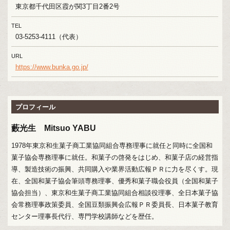
東京都千代田区霞が関3丁目2番2号
TEL
03-5253-4111（代表）
URL
https://www.bunka.go.jp/
プロフィール
藪光生 Mitsuo YABU
1978年東京和生菓子商工業協同組合専務理事に就任と同時に全国和
菓子協会専務理事に就任。和菓子の啓発をはじめ、和菓子店の経営指
導、製造技術の振興、共同購入や業界活動広報ＰＲに力を尽くす。現
在、全国和菓子協会筆頭専務理事、優秀和菓子職会役員（全国和菓子
協会担当）、東京和生菓子商工業協同組合相談役理事、全日本菓子協
会常務理事政策委員、全国豆類振興会広報ＰＲ委員長、日本菓子教育
センター理事長代行、専門学校講師などを歴任。