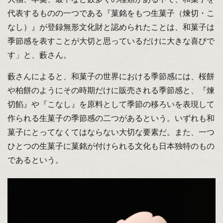
代表するものの一つである『菓銘をもつ生菓子（煉切・こ
なし）』が登録無形文化財と認められたことは、和菓子は
季節感を表すことが大切と思っているだけに大きな喜びで
す」と、藪さん。
藪さんによると、和菓子の世界における季節感には、桜餅
や柏餅のようにその時期だけに販売される季節感と、『煉
切餡』や『こなし』を原料として季節の移ろいを表現して
作られる生菓子の季節感の二つがあるという。いずれも和
菓子にとってなくてはならない大切な要素だ。また、一つ
ひとつの生菓子に菓銘が付けられる文化も日本独特のもの
であるという。