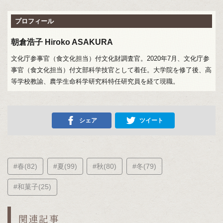
プロフィール
朝倉浩子 Hiroko ASAKURA
文化庁参事官（食文化担当）付文化財調査官。2020年7月、文化庁参
事官（食文化担当）付文部科学技官として着任。大学院を修了後、高
等学校教諭、農学生命科学研究科特任研究員を経て現職。
シェア
ツイート
#春(82)
#夏(99)
#秋(80)
#冬(79)
#和菓子(25)
関連記事