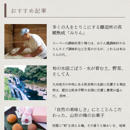
おすすめ記事
多くの人をとりこにする醸造所の長
期熟成「みりん」
スーパーの調味料売り場では、みりん風調味料やみ
りんタイプ調味料などを見かけるが、これらは本み
りんの代...
旬の水田ごぼう - 水が育む土、野菜、
そして人
九州地方の中央にある熊本県の北部に位置する菊池
市は、肥沃な熊本平野の北端に位置し農業が盛ん
だ。 世界...
「自然の美味しさ」にとことんこだ
わった、山形の梅のお菓子
初夏に“旬”を迎える梅。その香りと味わいを、地域