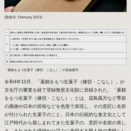
(取材月: February 2023)
「菓銘をもつ生菓子（煉切・こなし）」の登録要件
令和4年10月、「菓銘をもつ生菓子（煉切・こなし）」が
文化庁の審査を経て登録無形文化財に登録された。「菓銘
をもつ生菓子（煉切・こなし）」とは、花鳥風月など季節
の風物や日本の習俗などを色形で表現し、その意匠に名前
が付けられた生菓子のこと。日本の伝統的な食文化として
江戸時代から親しまれてきた生菓子の、意匠や名前の美し
さ、またそれを繊細かつ巧みに表現する職人技の素晴らし