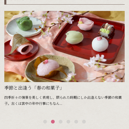
季節と出逢う「春の和菓子」
四季折々の情景を美しく表現し、限られた時期にしか出逢えない季節の和菓
季
子。古くは宮中の年中行事にちなん...
子