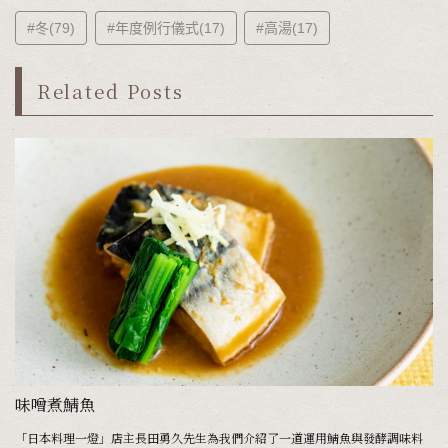
#冬(79)
#年度例行儀式(17)
#高湯(17)
Related Posts
味噌煮鯖魚
口
「日本料理一燈」店主長田勇久先生為我們介紹了一道運用鯖魚與發酵調味料
「