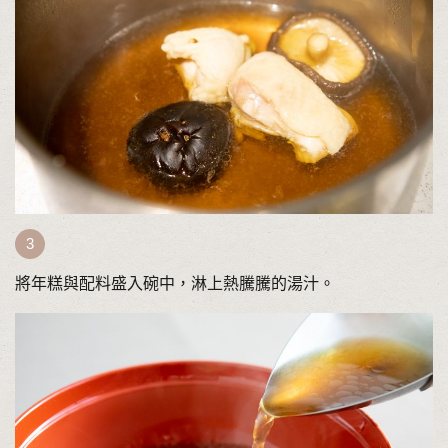
將年糕與配料盛入碗中，淋上熱騰騰的湯汁。