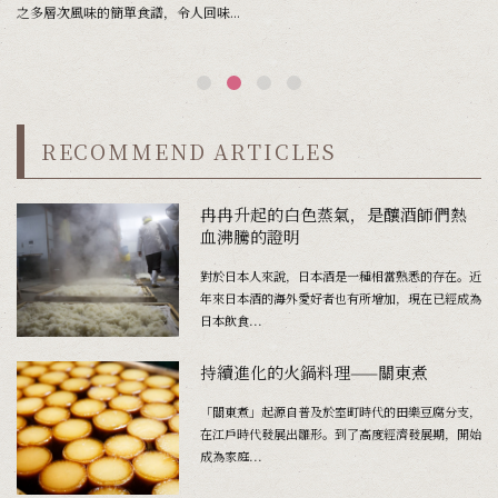
之多層次風味的簡單食譜，令人回味...
「
RECOMMEND ARTICLES
冉冉升起的白色蒸氣，是釀酒師們熱
血沸騰的證明
對於日本人來說，日本酒是一種相當熟悉的存在。近
年來日本酒的海外愛好者也有所增加，現在已經成為
日本飲食...
持續進化的火鍋料理——關東煮
「關東煮」起源自普及於室町時代的田樂豆腐分支，
在江戶時代發展出雛形。到了高度經濟發展期，開始
成為家庭...