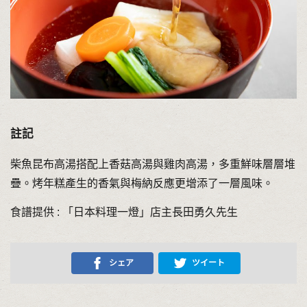
註記
柴魚昆布高湯搭配上香菇高湯與雞肉高湯，多重鮮味層層堆
疊。烤年糕產生的香氣與梅納反應更增添了一層風味。
食譜提供 : 「日本料理一燈」店主長田勇久先生
シェア
ツイート