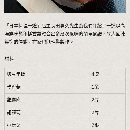
「日本料理一燈」店主長田勇久先生為我們介紹了一道以高
湯鮮味與年糕香氣融合出多層次風味的簡單食譜，令人回味
無窮的佳餚，在家也能輕鬆製作。
材料
切片年糕
4塊
乾香菇
1朵
雞腿肉
2片
胡蘿蔔
2片
小松菜
2根