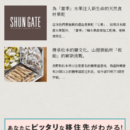
為「當季」水果注入新生命的天然食
材果乾
這次我們要推薦的禮品是果乾「七果」，採用日本國
產水果製作， 「當季」7種水果直接加工乾燥，毫無
使用任...
傳承松本的糖文化。山屋御飴所「板
飴」的嶄新挑戰。
長野縣松本市以往是著名的糖果盛產地，鼎盛時期曾
有20間以上的糖果店設立於此，如今卻只剩下3間老
字號。...