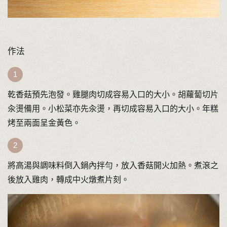
作法
乾香菇預先泡發。雞腿肉切成容易入口的大小。胡蘿蔔切片
汆燙備用。小松菜亦先汆燙，再切成容易入口的大小。年糕
烤至兩面呈金黃色。
將高湯與調味料倒入鍋內拌勻，放入香菇開火加熱。煮滾之
後放入雞肉，轉成中火燉煮片刻。