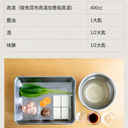
高湯（柴魚昆布高湯加香菇高湯）
400㏄
醬油
1大匙
酒
1/2大匙
味醂
1/2大匙