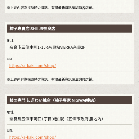
※上述內容為採訪時之資訊。有關最新資訊請洽詢各店鋪。
柿子專賣店ISHII JR奈良店
地址
奈良市三條本町1-1JR奈良站VIERRA奈良2F
URL
https://a-kaki.com/shop/
※上述內容為採訪時之資訊。有關最新資訊請洽詢各店鋪。
柿の専門 にぎわい棟店（柿子專家 NIGIWAI樓店）
地址
奈良縣五條市岡口1丁目3番1號（五條市政府 腹地內）
URL
https://a-kaki.com/shop/