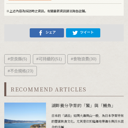
※上述內容為採訪時之資訊。有關最新資訊請洽詢各店鋪。
シェア
ツイート
#奈良縣(5)
#可持續的(51)
#食物浪費(30)
#不合規格(23)
RECOMMEND ARTICLES
湖畔養分孕育的「鱉」與「鰻魚」
日本的「湖泊」如同大海與山一般，為日本孕育特有
的豐富飲食文化。尤其是位於臨海地帶海水與淡水混
合的半鹹...