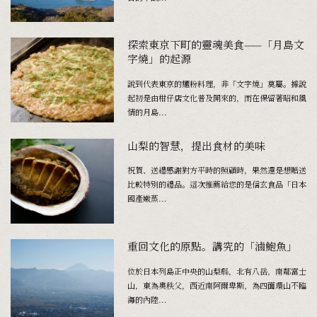
探索東京下町的靈魂美食——「月島文
字燒」的起源
說到代表東京的麵粉料理，非「文字燒」莫屬。據說
起初是由柑仔店文化普及開來的，而在保留著昭和風
情的月島...
山梨的智慧，提出食材的美味
祝賀、送禮感謝對方平時的照顧時，果然還是想贈送
比較特別的禮品。這次推薦給您的是信玄食品「日本
國產嫩蒸...
重回文化的原點。講究的「滷鮑魚」
位於日本列島正中央的山梨縣，北有八岳，南鄰富士
山，東為奧秩父，西近南阿爾卑斯，為四面環山不臨
海的內陸...