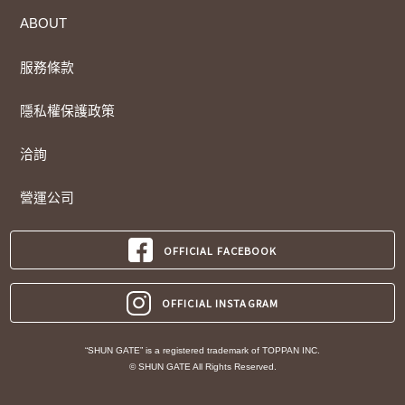
ABOUT
服務條款
隱私權保護政策
洽詢
營運公司
OFFICIAL FACEBOOK
OFFICIAL INSTAGRAM
“SHUN GATE” is a registered trademark of TOPPAN INC.
© SHUN GATE All Rights Reserved.