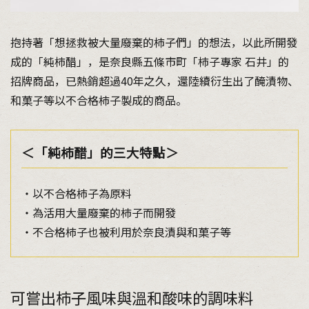
抱持著「想拯救被大量廢棄的柿子們」的想法，以此所開發
成的「純柿醋」，是奈良縣五條市町「柿子專家 石井」的
招牌商品，已熱銷超過40年之久，還陸續衍生出了醃漬物、
和菓子等以不合格柿子製成的商品。
＜「純柿醋」的三大特點＞
・以不合格柿子為原料
・為活用大量廢棄的柿子而開發
・不合格柿子也被利用於奈良漬與和菓子等
可嘗出柿子風味與溫和酸味的調味料