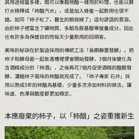
其用途相當多樣，既可以像穀物醋一樣用於料理，也能以蘇
打水稀釋成「柿醋汽水」，或是加入蜂蜜一起飲用也很不
錯。如同「柿子紅了，醫生的臉就綠了」這句諺語的意涵，
由於柿子裡富含了礦物質、多酚及胺基酸等營養成分，因此
也有許多為保健目的而每天少量飲用的回頭客。
美味的秘訣在於製造採用的傳統工法「長期靜置發酵」。把
柿子和酵母菌一起放進槽裡便會開始發酵，3個月後變化為
含酒精成分的「柿酒」，之後再花7個月促使酒精的醋酸發
酵，濃縮柿子風味的柿醋就完成了。「柿子專家 石井」採
用以熟成5年的柿醋為基礎，少量多次添加材料的做法，讓
味道、色澤與酸度都更加穩定。
本應廢棄的柿子，以「柿醋」之姿重獲新生