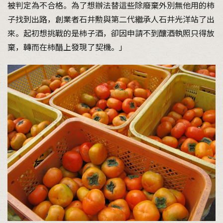
被判定為不合格。為了想辦法替這些除廢棄外別無他用的柿
子找到出路，創業者石井勲與第二代繼承人石井光洋站了出
來。起初想挑戰的是柿子酒，卻因申請不到釀酒執照只得放
棄，轉而在柿醋上發現了契機。」