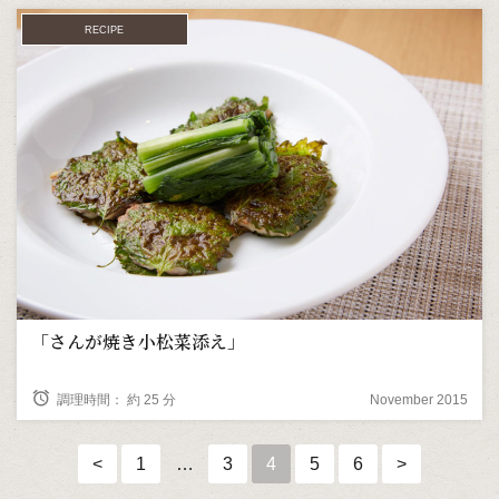
RECIPE
「さんが焼き小松菜添え」
alarm
調理時間： 約 25 分
November 2015
<
1
…
3
4
5
6
>