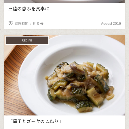
三陸の恵みを食卓に
alarm
調理時間： 約 0 分
August 2016
RECIPE
「茄子とゴーヤのこねり」