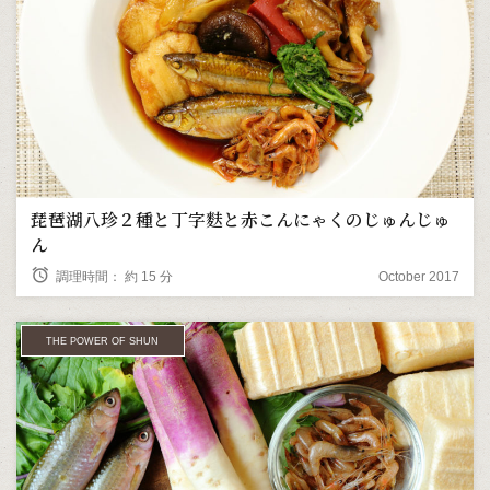
琵琶湖八珍２種と丁字麩と赤こんにゃくのじゅんじゅ
ん
alarm
調理時間： 約 15 分
October 2017
THE POWER OF SHUN