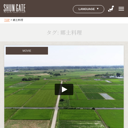
menu
LANGUAGE
TOP
>
郷土料理
タグ:
郷土料理
MOVIE