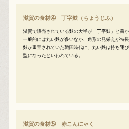
滋賀の食材④ 丁字麩（ちょうじふ）
滋賀で販売されている麩の大半が「丁字麩」と書か
一般的には丸い麩が多いなか、角形の見栄えが特長
麩が重宝されていた戦国時代に、丸い麩は持ち運び
型になったといわれている。
滋賀の食材⑤ 赤こんにゃく