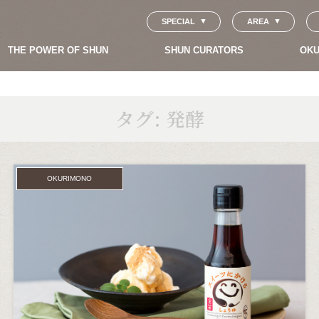
SPECIAL
AREA
THE POWER OF SHUN
SHUN CURATORS
OKU
タグ:
発酵
OKURIMONO