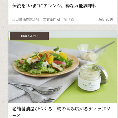
伝統を“いま”にアレンジ。粋な万能調味料
正田醤油株式会社 文右衛門蔵 煎り酒
July 2018
OKURIMONO
老舗醤油屋がつくる 糀の旨み広がるディップソ
ース