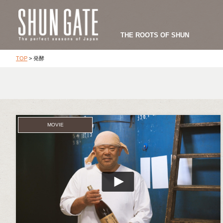
THE ROOTS OF SHUN
TOP
>
発酵
MOVIE