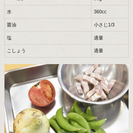
水
360cc
醤油
小さじ1/3
塩
適量
こしょう
適量