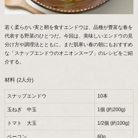
若く柔らかい実と鞘を食すエンドウは、品種が豊富な春を
代表する野菜のひとつだ。今回は、美味しいエンドウの見
分け方や調理法とともに、まだ肌寒い春の朝にもおすすめ
な「スナップエンドウのオニオンスープ」のレシピをご紹
介する。
材料 (2人分)
スナップエンドウ
10本
玉ねぎ 中玉
1個 (約200g)
トマト 大玉
1/2個 (約100g)
ベーコン
60g