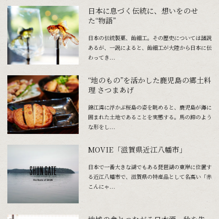
日本に息づく伝統に、想いをのせ
た“物語”
日本の伝統製菓、飴細工。その歴史については諸説
あるが、一説によると、飴細工が大陸から日本に伝
わってき...
“地のもの”を活かした鹿児島の郷土料
理 さつまあげ
錦江湾に浮かぶ桜島の姿を眺めると、鹿児島が海に
囲まれた土地であることを実感する。馬の蹄のよう
な形をし...
MOVIE「滋賀県近江八幡市」
日本で一番大きな湖でもある琵琶湖の東岸に位置す
る近江八幡市で、滋賀県の特産品として名高い「赤
こんにゃ...