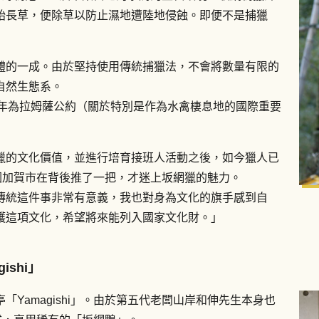
始長草，便除草以防止濕地遭陸地侵蝕。即便不是捕獵
體的一成。由於堅持使用傳統捕獵法，不會將數量有限的
自然生態系。
993年為拉姆薩公約（關於特別是作為水禽棲息地的國際重要
獵的文化價值，並進行培育接班人活動之後，如今獵人已
因加賀市在背後推了一把，才迷上坂網獵的魅力。
傳統這件事非常有意義，我也對身為文化的旗手感到自
護這項文化，希望將來能列入國家文化財。」
shi」
Yamagishi」。由於第五代老闆山岸和伸先生本身也