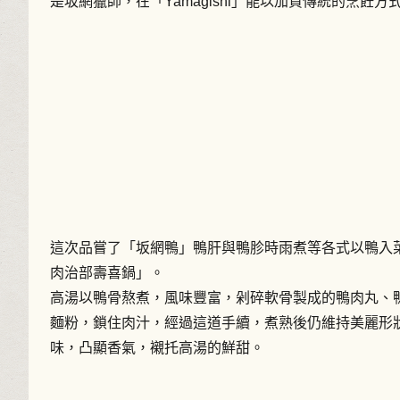
是坂網獵師，在「Yamagishi」能以加賀傳統的烹飪
這次品嘗了「坂網鴨」鴨肝與鴨胗時雨煮等各式以鴨入
肉治部壽喜鍋」。
高湯以鴨骨熬煮，風味豐富，剁碎軟骨製成的鴨肉丸、
麵粉，鎖住肉汁，經過這道手續，煮熟後仍維持美麗形
味，凸顯香氣，襯托高湯的鮮甜。