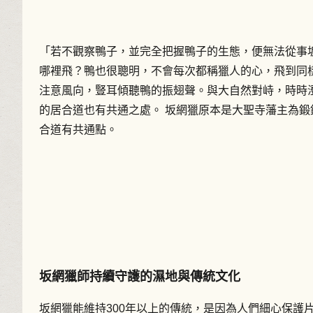
「若不觀察鴨子，並完全把握鴨子的生態，便無法從事
哪裡飛？鴨也很聰明，不會每次都稱獵人的心，飛到同
注意風向，豎耳傾聽鴨的振翅聲。與大自然對峙，時時
的居合道也有共通之處。 坂網獵原本是大聖寺藩主為
合道有共通點。
坂網獵師持續守護的濕地與傳統文化
坂網獵能維持300年以上的傳統，是因為人們細心保護