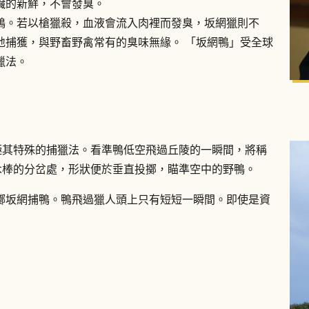
臟的新鮮，不會發臭。
鴨。若以槍獵殺，血液會流入肉裡而發臭，坂網獵則不
地捕獲，與野畜野禽常有的臭味無緣。 「坂網鴨」受全球
獵法。
極其特殊的捕獵法。看準鴨低空飛過丘陵的一瞬間，將稱
木棒的分岔處，形狀便於垂直投擲，瞄準空中的野鴨。
擲坂網捕鴨。鴨飛過獵人頭上只有短短一瞬間。即使是資