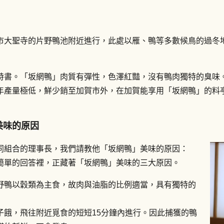
市大聖寺的片野鴨池附近進行，此處以雁、鴨等多數候鳥的過冬地
特書。「坂網鴨」肉質有彈性，色澤紅豔，沒有鴨肉獨特的臭味
年產量極低，鮮少銷至加賀市外，在加賀能享用「坂網鴨」的料
美味的原因
同組合的理事長，我們請教他「坂網鴨」美味的原因：
簡單的回答裡，正藏著「坂網鴨」美味的三大原因。
野鴨以穀類為主食，故肉與油脂的比例適當，具有獨特的
子餓，飛往附近覓食的短短15分鐘內進行。因此捕獲的鴨