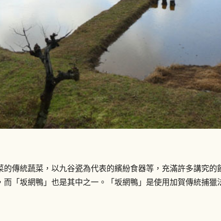
菜的傳統蔬菜，以九谷瓷為代表的繽紛食器等，充滿許多講究的
，而「坂網鴨」也是其中之一。「坂網鴨」是使用加賀傳統捕獵