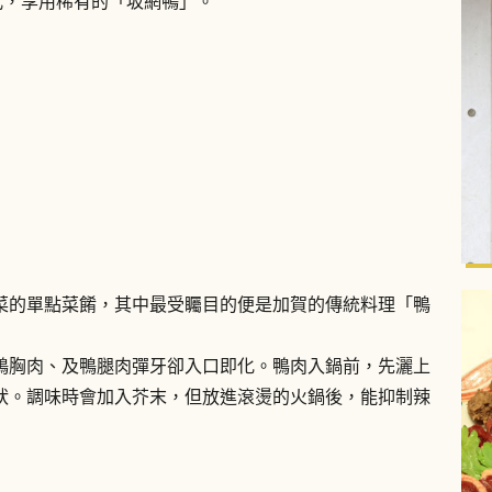
方式，享用稀有的「坂網鴨」。
菜的單點菜餚，其中最受矚目的便是加賀的傳統料理「鴨
鴨胸肉、及鴨腿肉彈牙卻入口即化。鴨肉入鍋前，先灑上
狀。調味時會加入芥末，但放進滾燙的火鍋後，能抑制辣