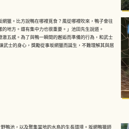
坂網獵。比方說鴨在哪裡覓食？風從哪裡吹來，鴨子會往
樣的地方。還有集中力也很重要。」池田先生說道。
澄澈五感。為了與鴨一瞬間的邂逅而準備的行為，和武士
鍛鍊武士的身心，獎勵從事坂網獵而誕生，不難理解其與居
片野鴨池，以及聚集當地的水鳥的生長環境。坂網鴨獵師