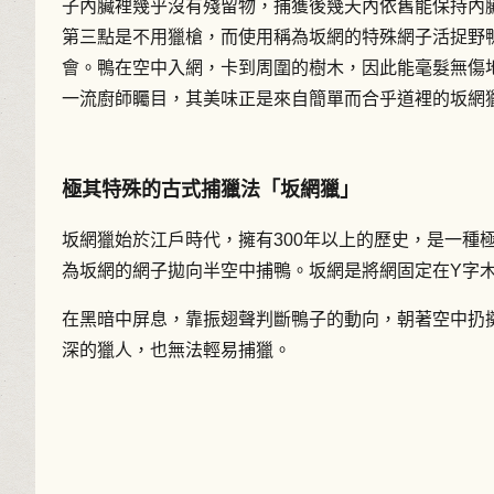
子內臟裡幾乎沒有殘留物，捕獲後幾天內依舊能保持內
第三點是不用獵槍，而使用稱為坂網的特殊網子活捉野
會。鴨在空中入網，卡到周圍的樹木，因此能毫髮無傷
一流廚師矚目，其美味正是來自簡單而合乎道裡的坂網
極其特殊的古式捕獵法「坂網獵」
坂網獵始於江戶時代，擁有300年以上的歷史，是一種
為坂網的網子拋向半空中捕鴨。坂網是將網固定在Y字
在黑暗中屏息，靠振翅聲判斷鴨子的動向，朝著空中扔
深的獵人，也無法輕易捕獵。