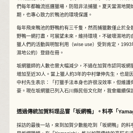
們每年都輪流巡邏獵場，防阻非法捕獵。夏天當濕地開
期，也專心致力於鴨池的環境保護。
每年飛來鴨池的野鴨約有三千隻，然而捕獵數僅止於全
野鴨一網打盡，可展望未來，維持環境，不破壞濕地的
獵人們的活動與明智利用（wise use）受到肯定，1
濕地公約）登錄在冊。
坂網獵師的人數也曾大幅減少，不過在加賀市認同坂網
增加至近30人。當上獵人約3年的中村肇伸先生，也是
中村先生表示：「打獵手法本身也許很沒效率，但維護
豪。現在坂網獵已列入石川縣民俗文化財，我會繼續保
透過傳統加賀料理品嘗「坂網鴨」。料亭「Yamagi
採訪的最後一站，來到加賀少數能吃到「坂網鴨」的料亭「