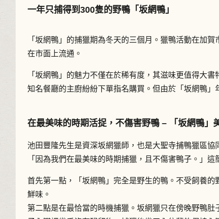
一年只捕得到300隻的野鴨「坂網鴨」
「坂網鴨」的捕獵期為冬天的三個月。獵鴨活動在加賀
在市面上流通。
「坂網鴨」的魅力不僅在於稀有度，其滋味更值得大書
知名餐廳的主廚紛紛下單指名購買。但由於「坂網鴨」
在最美味的時期活捉，不傷害野鴨 – 「坂網鴨」
池田豐隆先生是資深坂網獵師，也是大聖寺捕鴨獵區協
「因為我們在最美味的時期捕獵，且不傷害鴨子。」這
首先第一點，「坂網鴨」完全是野生的鴨。不受飼養的
鮮味。
第二點是在最恰當的時機捕獵。坂網獵只在傍晚野鴨肚