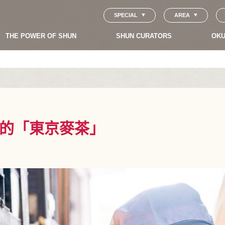
SPECIAL
AREA
THE POWER OF SHUN
SHUN CURATORS
OKU
的「東京麥茶」