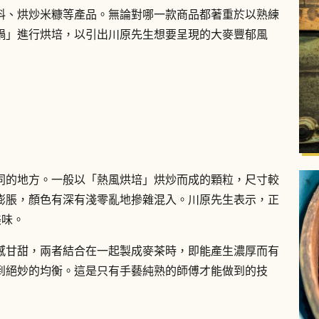
料、烘炒米糠等產品。無論對哪一款商品都著重於以熟練
鍋」進行烘培，以引出川原先生想要呈現的大麥豐郁風
同的地方。一般以「熱風烘培」烘炒而成的顆粒，尺寸較
膨脹，顏色有深有淺零亂地摻雜混入。川原先生表示，正
美味。
感甘甜，兩者結合在一起製成麥茶時，即能產生濃厚而有
到絕妙的均衡。這是只有手藝純熟的師傅才能做到的技